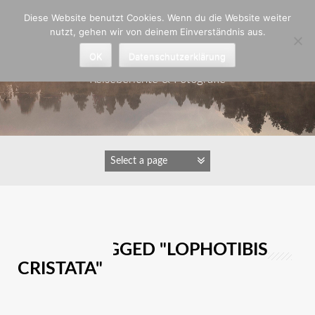
Zum
Diese Website benutzt Cookies. Wenn du die Website weiter
Inhalt
nutzt, gehen wir von deinem Einverständnis aus.
springen
Astrid Padberg
OK
Datenschutzerklärung
Reiseberichte & Fotografie
IMAGES TAGGED "LOPHOTIBIS
CRISTATA"