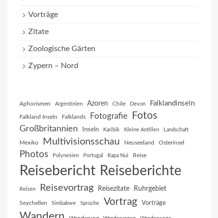
Vorträge
Zitate
Zoologische Gärten
Zypern – Nord
Falklandinseln
Azoren
Aphorismen
Chile
Argentinien
Devon
Fotos
Fotografie
Falkland Inseln
Falklands
Großbritannien
Inseln
Karibik
Kleine Antillen
Landschaft
Multivisionsschau
Mexiko
Neuseeland
Osterinsel
Photos
Reise
Polynesien
Portugal
Rapa Nui
Reisebericht
Reiseberichte
Reisevortrag
Reisezitate
Ruhrgebiet
Reisen
Vortrag
Vorträge
Seychellen
Simbabwe
Sprüche
Wandern