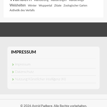
Wanderung
Wanderungen
Wanderwege
Weisheiten
Winter
Wuppertal
Zitate
Zoologischer Garten
Ästhetik des Verfalls
IMPRESSUM
Impressum
Datenschutz
Nutzung Künstlicher Intelligenz (KI)
© 2026 Astrid Padberg. Alle Rechte vorbehalten.