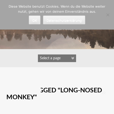
Zum
Diese Website benutzt Cookies. Wenn du die Website weiter
Inhalt
nutzt, gehen wir von deinem Einverständnis aus.
springen
Astrid Padberg
OK
Datenschutzerklärung
Reiseberichte & Fotografie
IMAGES TAGGED "LONG-NOSED
MONKEY"