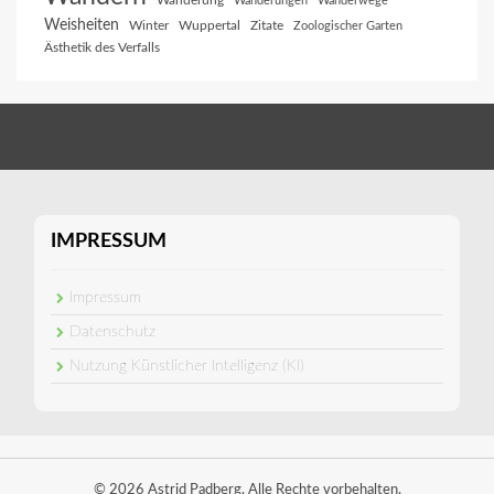
Wanderung
Wanderungen
Wanderwege
Weisheiten
Winter
Wuppertal
Zitate
Zoologischer Garten
Ästhetik des Verfalls
IMPRESSUM
Impressum
Datenschutz
Nutzung Künstlicher Intelligenz (KI)
© 2026 Astrid Padberg. Alle Rechte vorbehalten.