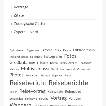
Vorträge
Zitate
Zoologische Gärten
Zypern – Nord
Falklandinseln
Azoren
Aphorismen
Chile
Argentinien
Devon
Fotos
Fotografie
Falkland Inseln
Falklands
Großbritannien
Inseln
Karibik
Kleine Antillen
Landschaft
Multivisionsschau
Mexiko
Neuseeland
Osterinsel
Photos
Reise
Polynesien
Portugal
Rapa Nui
Reisebericht
Reiseberichte
Reisevortrag
Reisezitate
Ruhrgebiet
Reisen
Vortrag
Vorträge
Seychellen
Simbabwe
Sprüche
Wandern