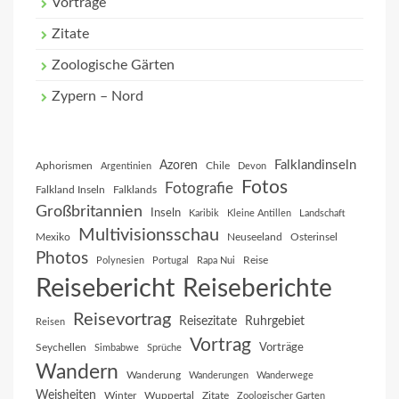
Vorträge
Zitate
Zoologische Gärten
Zypern – Nord
Falklandinseln
Azoren
Aphorismen
Chile
Argentinien
Devon
Fotos
Fotografie
Falkland Inseln
Falklands
Großbritannien
Inseln
Karibik
Kleine Antillen
Landschaft
Multivisionsschau
Mexiko
Neuseeland
Osterinsel
Photos
Reise
Polynesien
Portugal
Rapa Nui
Reisebericht
Reiseberichte
Reisevortrag
Reisezitate
Ruhrgebiet
Reisen
Vortrag
Vorträge
Seychellen
Simbabwe
Sprüche
Wandern
Wanderung
Wanderungen
Wanderwege
Weisheiten
Winter
Wuppertal
Zitate
Zoologischer Garten