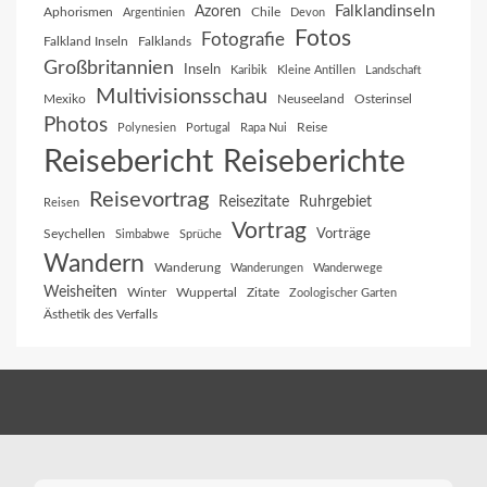
Falklandinseln
Azoren
Aphorismen
Chile
Argentinien
Devon
Fotos
Fotografie
Falkland Inseln
Falklands
Großbritannien
Inseln
Karibik
Kleine Antillen
Landschaft
Multivisionsschau
Mexiko
Neuseeland
Osterinsel
Photos
Reise
Polynesien
Portugal
Rapa Nui
Reisebericht
Reiseberichte
Reisevortrag
Reisezitate
Ruhrgebiet
Reisen
Vortrag
Vorträge
Seychellen
Simbabwe
Sprüche
Wandern
Wanderung
Wanderungen
Wanderwege
Weisheiten
Winter
Wuppertal
Zitate
Zoologischer Garten
Ästhetik des Verfalls