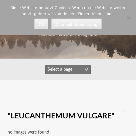
Zum
Diese Website benutzt Cookies. Wenn du die Website weiter
Inhalt
nutzt, gehen wir von deinem Einverständnis aus.
springen
Astrid Padberg
OK
Datenschutzerklärung
Reiseberichte & Fotografie
IMAGES TAGGED
"LEUCANTHEMUM VULGARE"
no images were found