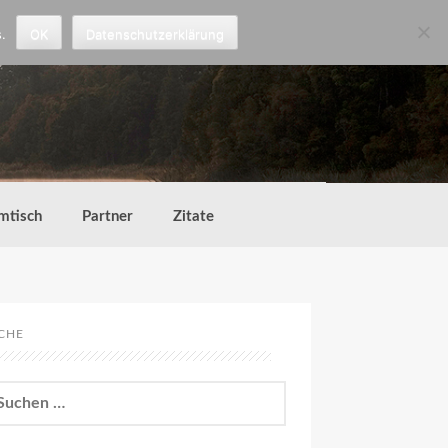
.
OK
Datenschutzerklärung
mtisch
Partner
Zitate
CHE
chen
h: