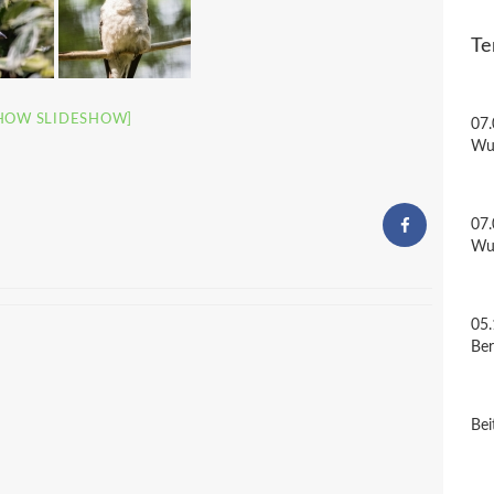
Te
HOW SLIDESHOW]
07.
Wu
07.
Wu
05.
Be
Bei