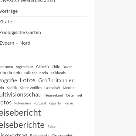
UNESCO Welterbestätten
Vorträge
Zitate
Zoologische Gärten
Zypern – Nord
Azoren
orismen
Chile
Argentinien
Devon
klandinseln
Falkland Inseln
Falklands
Fotos
Großbritannien
tografie
eln
Mexiko
Karibik
Kleine Antillen
Landschaft
ltivisionsschau
Neuseeland
Osterinsel
otos
Reise
Polynesien
Portugal
Rapa Nui
eisebericht
eiseberichte
Reisen
isevortrag