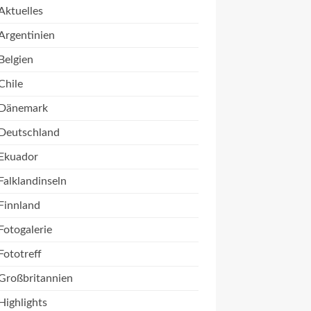
Aktuelles
Argentinien
Belgien
Chile
Dänemark
Deutschland
Ekuador
Falklandinseln
Finnland
Fotogalerie
Fototreff
Großbritannien
Highlights