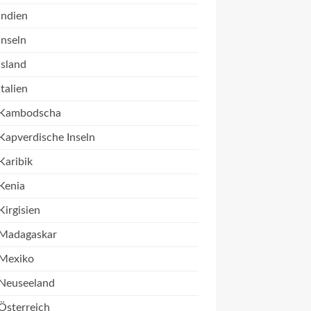
Indien
Inseln
Island
Italien
Kambodscha
Kapverdische Inseln
Karibik
Kenia
Kirgisien
Madagaskar
Mexiko
Neuseeland
Österreich