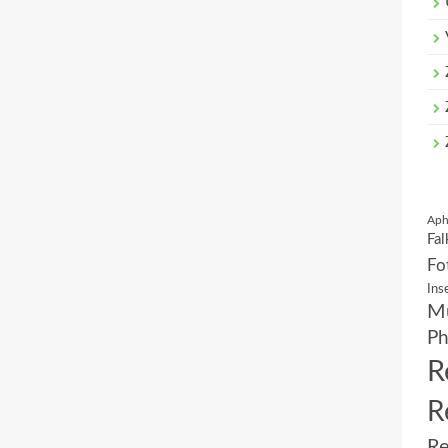
Aph
Fal
Fo
Ins
Mu
Ph
R
R
Re