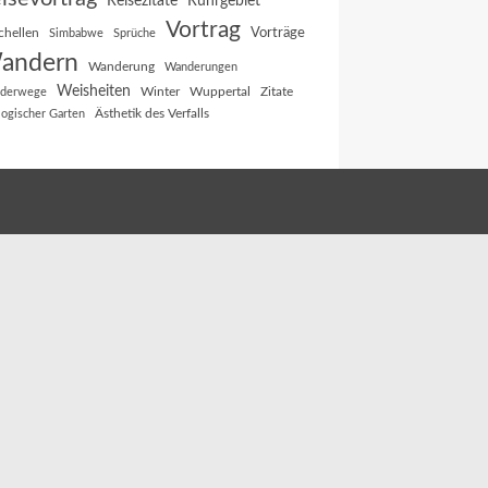
Reisezitate
Ruhrgebiet
Vortrag
Vorträge
chellen
Simbabwe
Sprüche
andern
Wanderung
Wanderungen
Weisheiten
Winter
Wuppertal
Zitate
derwege
Ästhetik des Verfalls
logischer Garten