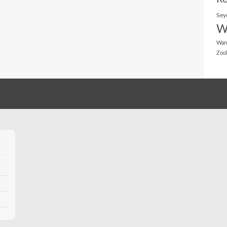
Sey
W
Wan
Zoo