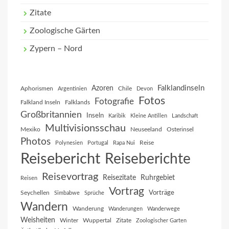
Zitate
Zoologische Gärten
Zypern – Nord
Falklandinseln
Azoren
Aphorismen
Chile
Argentinien
Devon
Fotos
Fotografie
Falkland Inseln
Falklands
Großbritannien
Inseln
Karibik
Kleine Antillen
Landschaft
Multivisionsschau
Mexiko
Neuseeland
Osterinsel
Photos
Reise
Polynesien
Portugal
Rapa Nui
Reisebericht
Reiseberichte
Reisevortrag
Reisezitate
Ruhrgebiet
Reisen
Vortrag
Vorträge
Seychellen
Simbabwe
Sprüche
Wandern
Wanderung
Wanderungen
Wanderwege
Weisheiten
Winter
Wuppertal
Zitate
Zoologischer Garten