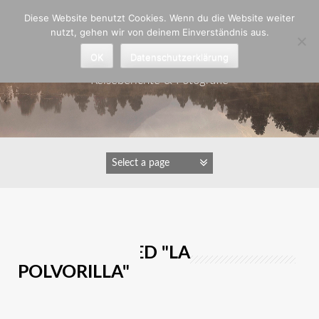
Zum
Diese Website benutzt Cookies. Wenn du die Website weiter
Inhalt
nutzt, gehen wir von deinem Einverständnis aus.
springen
Astrid Padberg
OK
Datenschutzerklärung
Reiseberichte & Fotografie
IMAGES TAGGED "LA
POLVORILLA"