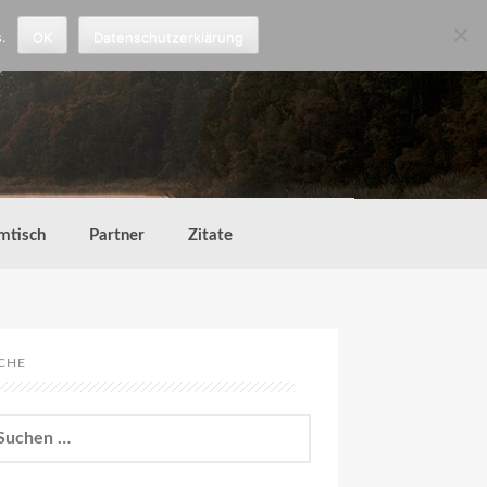
.
OK
Datenschutzerklärung
mtisch
Partner
Zitate
CHE
chen
h: