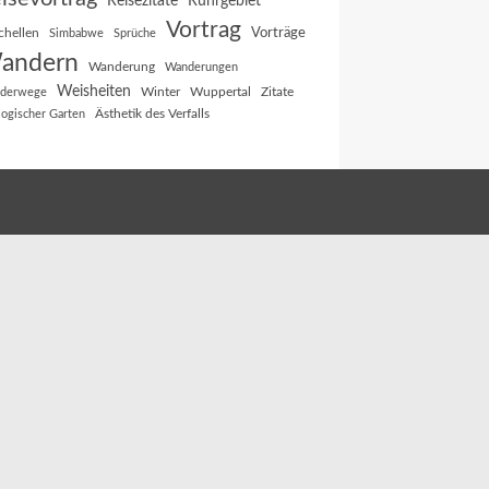
Reisezitate
Ruhrgebiet
Vortrag
Vorträge
chellen
Simbabwe
Sprüche
andern
Wanderung
Wanderungen
Weisheiten
Winter
Wuppertal
Zitate
derwege
Ästhetik des Verfalls
logischer Garten