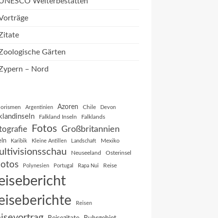
UNESCO Welterbestätten
Vorträge
Zitate
Zoologische Gärten
Zypern – Nord
Azoren
orismen
Chile
Argentinien
Devon
klandinseln
Falkland Inseln
Falklands
Fotos
Großbritannien
tografie
eln
Mexiko
Karibik
Kleine Antillen
Landschaft
ltivisionsschau
Neuseeland
Osterinsel
otos
Reise
Polynesien
Portugal
Rapa Nui
eisebericht
eiseberichte
Reisen
isevortrag