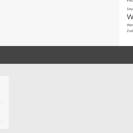
Sey
W
Wan
Zoo