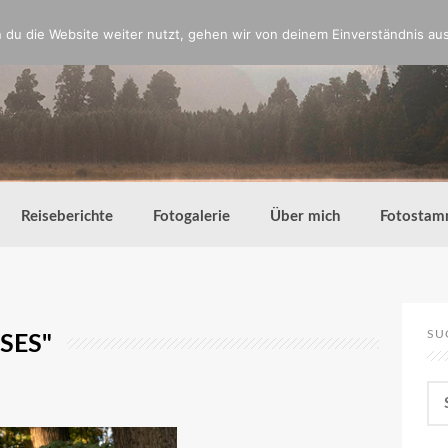
du die Website weiter nutzt, gehen wir von deinem Einverständnis aus
Reiseberichte
Fotogalerie
Über mich
Fotostam
SU
SES"
Su
nac