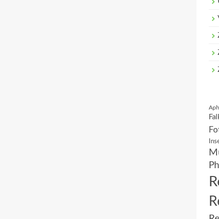
Aph
Fal
Fo
Ins
Mu
Ph
R
R
Re