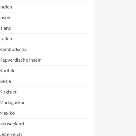
Indien
Inseln
Island
Italien
Kambodscha
Kapverdische Inseln
Karibik
Kenia
Kirgisien
Madagaskar
Mexiko
Neuseeland
Österreich