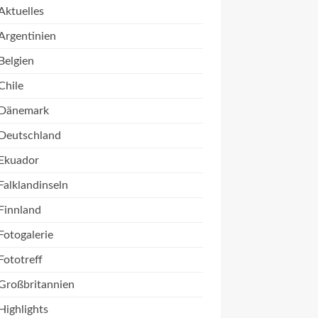
Aktuelles
Argentinien
Belgien
Chile
Dänemark
Deutschland
Ekuador
Falklandinseln
Finnland
Fotogalerie
Fototreff
Großbritannien
Highlights