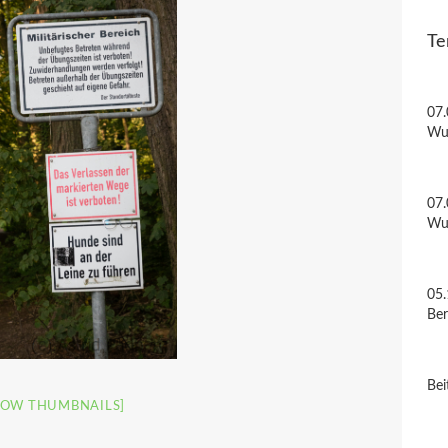
Te
07.
Wu
07.
Wu
05.
Be
Bei
HOW THUMBNAILS]