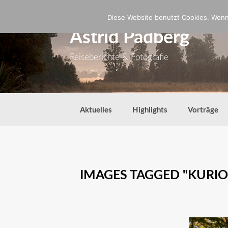
Zum
Inhalt
Diese Website benutzt Cookies. Wenn 
springen
Astrid Padberg
Reiseberichte & Fotografie
Aktuelles
Highlights
Vorträge
IMAGES TAGGED "KURIO