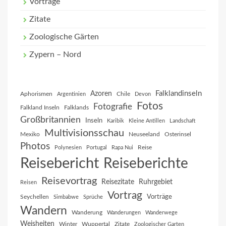
Vorträge
Zitate
Zoologische Gärten
Zypern – Nord
Falklandinseln
Azoren
Aphorismen
Chile
Argentinien
Devon
Fotos
Fotografie
Falkland Inseln
Falklands
Großbritannien
Inseln
Karibik
Kleine Antillen
Landschaft
Multivisionsschau
Mexiko
Neuseeland
Osterinsel
Photos
Reise
Polynesien
Portugal
Rapa Nui
Reisebericht
Reiseberichte
Reisevortrag
Reisezitate
Ruhrgebiet
Reisen
Vortrag
Vorträge
Seychellen
Simbabwe
Sprüche
Wandern
Wanderung
Wanderungen
Wanderwege
Weisheiten
Winter
Wuppertal
Zitate
Zoologischer Garten