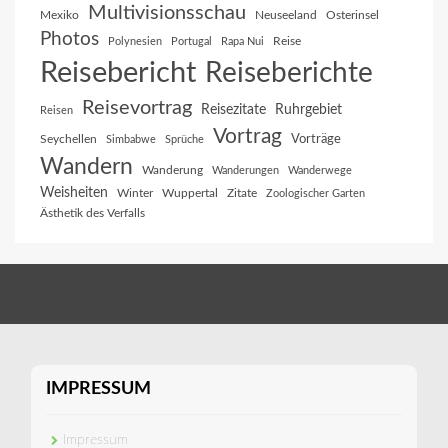
Multivisionsschau
Mexiko
Neuseeland
Osterinsel
Photos
Reise
Polynesien
Portugal
Rapa Nui
Reisebericht
Reiseberichte
Reisevortrag
Reisezitate
Ruhrgebiet
Reisen
Vortrag
Vorträge
Seychellen
Simbabwe
Sprüche
Wandern
Wanderung
Wanderungen
Wanderwege
Weisheiten
Winter
Wuppertal
Zitate
Zoologischer Garten
Ästhetik des Verfalls
IMPRESSUM
Impressum