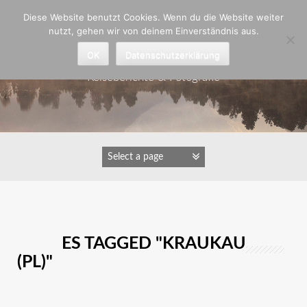
Zum
Diese Website benutzt Cookies. Wenn du die Website weiter
Inhalt
nutzt, gehen wir von deinem Einverständnis aus.
springen
Astrid Padberg
OK
Datenschutzerklärung
Reiseberichte & Fotografie
IMAGES TAGGED "KRAUKAU
(PL)"