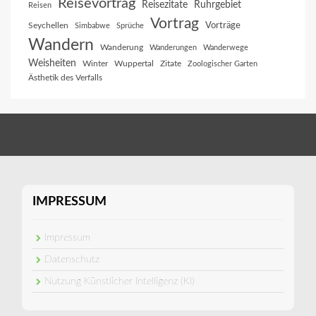
Reisevortrag
Reisezitate
Ruhrgebiet
Reisen
Vortrag
Vorträge
Seychellen
Simbabwe
Sprüche
Wandern
Wanderung
Wanderungen
Wanderwege
Weisheiten
Winter
Wuppertal
Zitate
Zoologischer Garten
Ästhetik des Verfalls
IMPRESSUM
Impressum
Datenschutz
Nutzung Künstlicher Intelligenz (KI)