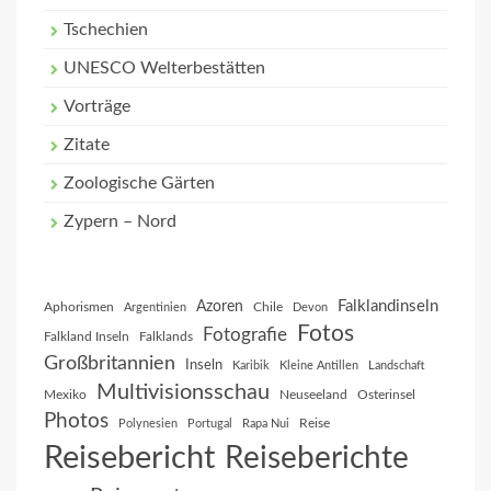
Tschechien
UNESCO Welterbestätten
Vorträge
Zitate
Zoologische Gärten
Zypern – Nord
Falklandinseln
Azoren
Aphorismen
Chile
Argentinien
Devon
Fotos
Fotografie
Falkland Inseln
Falklands
Großbritannien
Inseln
Karibik
Kleine Antillen
Landschaft
Multivisionsschau
Mexiko
Neuseeland
Osterinsel
Photos
Reise
Polynesien
Portugal
Rapa Nui
Reisebericht
Reiseberichte