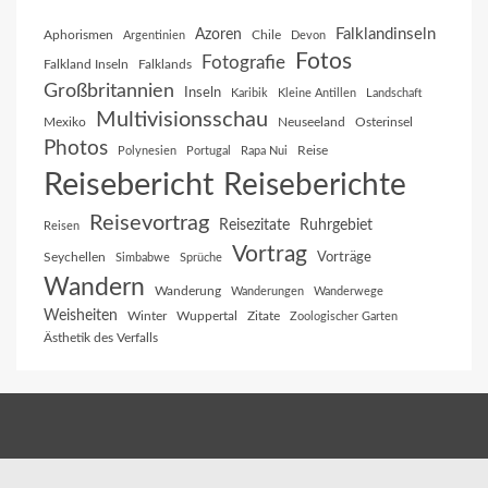
Falklandinseln
Azoren
Aphorismen
Chile
Argentinien
Devon
Fotos
Fotografie
Falkland Inseln
Falklands
Großbritannien
Inseln
Karibik
Kleine Antillen
Landschaft
Multivisionsschau
Mexiko
Neuseeland
Osterinsel
Photos
Reise
Polynesien
Portugal
Rapa Nui
Reisebericht
Reiseberichte
Reisevortrag
Reisezitate
Ruhrgebiet
Reisen
Vortrag
Vorträge
Seychellen
Simbabwe
Sprüche
Wandern
Wanderung
Wanderungen
Wanderwege
Weisheiten
Winter
Wuppertal
Zitate
Zoologischer Garten
Ästhetik des Verfalls