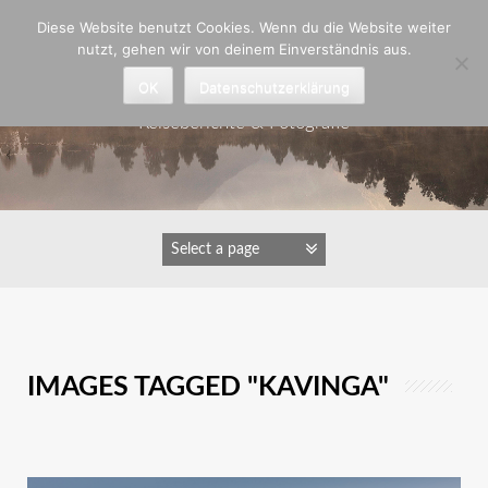
Zum
Diese Website benutzt Cookies. Wenn du die Website weiter
Inhalt
nutzt, gehen wir von deinem Einverständnis aus.
springen
Astrid Padberg
OK
Datenschutzerklärung
Reiseberichte & Fotografie
IMAGES TAGGED "KAVINGA"