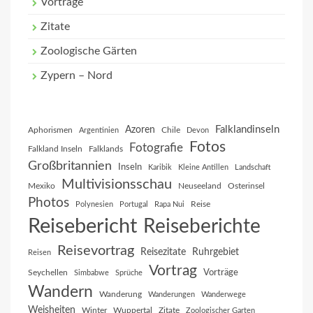
Vorträge
Zitate
Zoologische Gärten
Zypern – Nord
Falklandinseln
Azoren
Aphorismen
Chile
Argentinien
Devon
Fotos
Fotografie
Falkland Inseln
Falklands
Großbritannien
Inseln
Karibik
Kleine Antillen
Landschaft
Multivisionsschau
Mexiko
Neuseeland
Osterinsel
Photos
Reise
Polynesien
Portugal
Rapa Nui
Reisebericht
Reiseberichte
Reisevortrag
Reisezitate
Ruhrgebiet
Reisen
Vortrag
Vorträge
Seychellen
Simbabwe
Sprüche
Wandern
Wanderung
Wanderungen
Wanderwege
Weisheiten
Winter
Wuppertal
Zitate
Zoologischer Garten