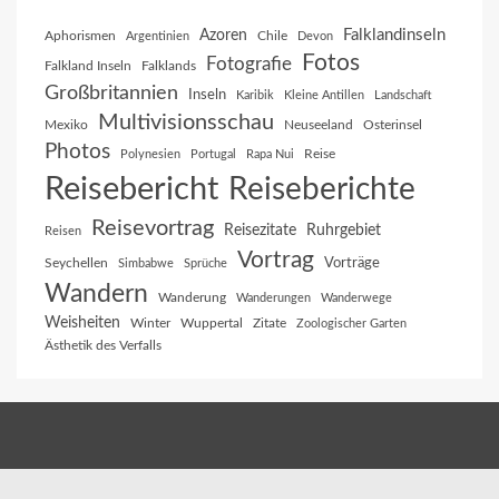
Falklandinseln
Azoren
Aphorismen
Chile
Argentinien
Devon
Fotos
Fotografie
Falkland Inseln
Falklands
Großbritannien
Inseln
Karibik
Kleine Antillen
Landschaft
Multivisionsschau
Mexiko
Neuseeland
Osterinsel
Photos
Reise
Polynesien
Portugal
Rapa Nui
Reisebericht
Reiseberichte
Reisevortrag
Reisezitate
Ruhrgebiet
Reisen
Vortrag
Vorträge
Seychellen
Simbabwe
Sprüche
Wandern
Wanderung
Wanderungen
Wanderwege
Weisheiten
Winter
Wuppertal
Zitate
Zoologischer Garten
Ästhetik des Verfalls