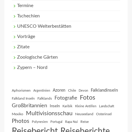
Termine
Tschechien
UNESCO Welterbestätten
Vorträge
Zitate
Zoologische Gärten
Zypern – Nord
Falklandinseln
Azoren
Aphorismen
Chile
Argentinien
Devon
Fotos
Fotografie
Falkland Inseln
Falklands
Großbritannien
Inseln
Karibik
Kleine Antillen
Landschaft
Multivisionsschau
Mexiko
Neuseeland
Osterinsel
Photos
Reise
Polynesien
Portugal
Rapa Nui
Reisebericht
Reiseberichte