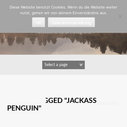
Zum
Diese Website benutzt Cookies. Wenn du die Website weiter
Inhalt
nutzt, gehen wir von deinem Einverständnis aus.
springen
Astrid Padberg
OK
Datenschutzerklärung
Reiseberichte & Fotografie
IMAGES TAGGED "JACKASS
PENGUIN"