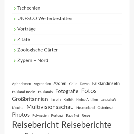
Tschechien
UNESCO Welterbestätten
Vorträge
Zitate
Zoologische Gärten
Zypern – Nord
Falklandinseln
Azoren
Aphorismen
Chile
Argentinien
Devon
Fotos
Fotografie
Falkland Inseln
Falklands
Großbritannien
Inseln
Karibik
Kleine Antillen
Landschaft
Multivisionsschau
Mexiko
Neuseeland
Osterinsel
Photos
Reise
Polynesien
Portugal
Rapa Nui
Reisebericht
Reiseberichte