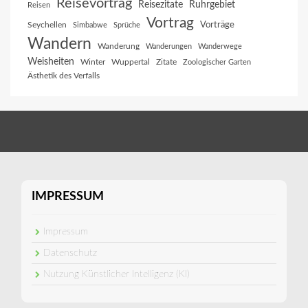
Reisevortrag
Reisezitate
Ruhrgebiet
Reisen
Vortrag
Vorträge
Seychellen
Simbabwe
Sprüche
Wandern
Wanderung
Wanderungen
Wanderwege
Weisheiten
Winter
Wuppertal
Zitate
Zoologischer Garten
Ästhetik des Verfalls
IMPRESSUM
Impressum
Datenschutz
Nutzung Künstlicher Intelligenz (KI)