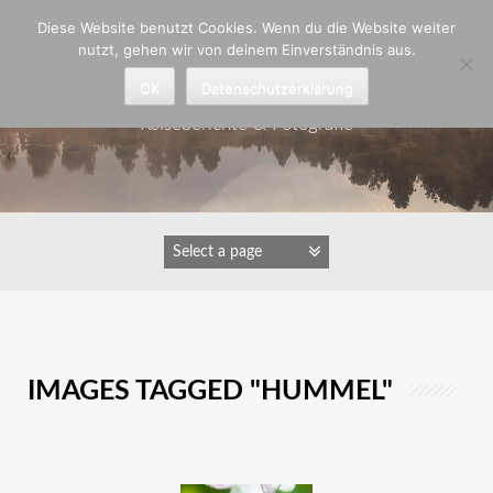
Zum
Diese Website benutzt Cookies. Wenn du die Website weiter
Inhalt
nutzt, gehen wir von deinem Einverständnis aus.
springen
Astrid Padberg
OK
Datenschutzerklärung
Reiseberichte & Fotografie
IMAGES TAGGED "HUMMEL"