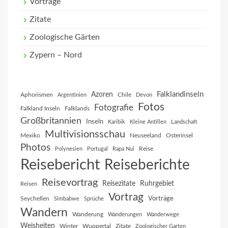
Vorträge
Zitate
Zoologische Gärten
Zypern – Nord
Falklandinseln
Azoren
Aphorismen
Chile
Argentinien
Devon
Fotos
Fotografie
Falkland Inseln
Falklands
Großbritannien
Inseln
Karibik
Kleine Antillen
Landschaft
Multivisionsschau
Mexiko
Neuseeland
Osterinsel
Photos
Reise
Polynesien
Portugal
Rapa Nui
Reisebericht
Reiseberichte
Reisevortrag
Reisezitate
Ruhrgebiet
Reisen
Vortrag
Vorträge
Seychellen
Simbabwe
Sprüche
Wandern
Wanderung
Wanderungen
Wanderwege
Weisheiten
Winter
Wuppertal
Zitate
Zoologischer Garten