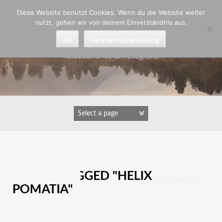
Zum
Diese Website benutzt Cookies. Wenn du die Website weiter
Inhalt
nutzt, gehen wir von deinem Einverständnis aus.
springen
Astrid Padberg
OK
Datenschutzerklärung
Reiseberichte & Fotografie
IMAGES TAGGED "HELIX
POMATIA"