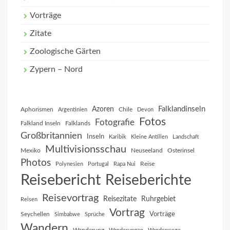
Vorträge
Zitate
Zoologische Gärten
Zypern – Nord
Falklandinseln
Azoren
Aphorismen
Chile
Argentinien
Devon
Fotos
Fotografie
Falkland Inseln
Falklands
Großbritannien
Inseln
Karibik
Kleine Antillen
Landschaft
Multivisionsschau
Mexiko
Neuseeland
Osterinsel
Photos
Reise
Polynesien
Portugal
Rapa Nui
Reisebericht
Reiseberichte
Reisevortrag
Reisezitate
Ruhrgebiet
Reisen
Vortrag
Vorträge
Seychellen
Simbabwe
Sprüche
Wandern