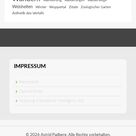
Wanderung
Wanderungen
Wanderwege
Weisheiten
Winter
Wuppertal
Zitate
Zoologischer Garten
Ästhetik des Verfalls
IMPRESSUM
Impressum
Datenschutz
Nutzung Künstlicher Intelligenz (KI)
© 2026 Astrid Padberg. Alle Rechte vorbehalten.