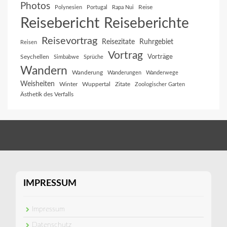
Photos
Reise
Polynesien
Portugal
Rapa Nui
Reisebericht
Reiseberichte
Reisevortrag
Reisezitate
Ruhrgebiet
Reisen
Vortrag
Vorträge
Seychellen
Simbabwe
Sprüche
Wandern
Wanderung
Wanderungen
Wanderwege
Weisheiten
Winter
Wuppertal
Zitate
Zoologischer Garten
Ästhetik des Verfalls
IMPRESSUM
Impressum
Datenschutz