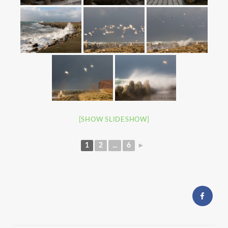
[SHOW SLIDESHOW]
1
2
...
6
►