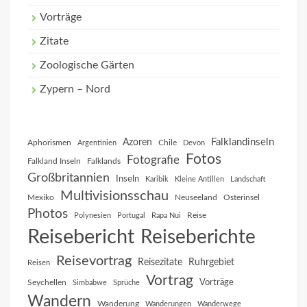
Vorträge
Zitate
Zoologische Gärten
Zypern – Nord
Falklandinseln
Azoren
Aphorismen
Chile
Argentinien
Devon
Fotos
Fotografie
Falkland Inseln
Falklands
Großbritannien
Inseln
Karibik
Kleine Antillen
Landschaft
Multivisionsschau
Mexiko
Neuseeland
Osterinsel
Photos
Reise
Polynesien
Portugal
Rapa Nui
Reisebericht
Reiseberichte
Reisevortrag
Reisezitate
Ruhrgebiet
Reisen
Vortrag
Vorträge
Seychellen
Simbabwe
Sprüche
Wandern
Wanderung
Wanderungen
Wanderwege