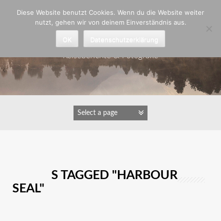
Zum
Diese Website benutzt Cookies. Wenn du die Website weiter
Inhalt
nutzt, gehen wir von deinem Einverständnis aus.
springen
Astrid Padberg
OK
Datenschutzerklärung
Reiseberichte & Fotografie
IMAGES TAGGED "HARBOUR
SEAL"