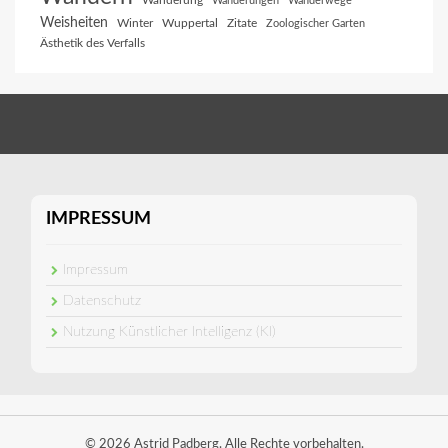
Wanderung
Wanderungen
Wanderwege
Weisheiten
Winter
Wuppertal
Zitate
Zoologischer Garten
Ästhetik des Verfalls
IMPRESSUM
Impressum
Datenschutz
Nutzung Künstlicher Intelligenz (KI)
© 2026 Astrid Padberg. Alle Rechte vorbehalten.