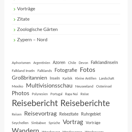
Vorträge
Zitate
Zoologische Gärten
Zypern – Nord
Falklandinseln
Azoren
Aphorismen
Chile
Argentinien
Devon
Fotos
Fotografie
Falkland Inseln
Falklands
Großbritannien
Inseln
Karibik
Kleine Antillen
Landschaft
Multivisionsschau
Mexiko
Neuseeland
Osterinsel
Photos
Reise
Polynesien
Portugal
Rapa Nui
Reisebericht
Reiseberichte
Reisevortrag
Reisezitate
Ruhrgebiet
Reisen
Vortrag
Vorträge
Seychellen
Simbabwe
Sprüche
Wandern