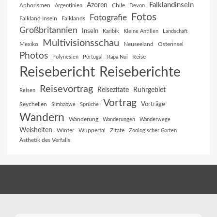
Falklandinseln
Azoren
Aphorismen
Chile
Argentinien
Devon
Fotos
Fotografie
Falkland Inseln
Falklands
Großbritannien
Inseln
Karibik
Kleine Antillen
Landschaft
Multivisionsschau
Mexiko
Neuseeland
Osterinsel
Photos
Reise
Polynesien
Portugal
Rapa Nui
Reisebericht
Reiseberichte
Reisevortrag
Reisezitate
Ruhrgebiet
Reisen
Vortrag
Vorträge
Seychellen
Simbabwe
Sprüche
Wandern
Wanderung
Wanderungen
Wanderwege
Weisheiten
Winter
Wuppertal
Zitate
Zoologischer Garten
Ästhetik des Verfalls