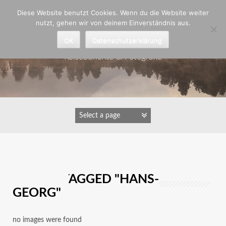
Zum
Diese Website benutzt Cookies. Wenn du die Website weiter
Inhalt
nutzt, gehen wir von deinem Einverständnis aus.
springen
Astrid Padberg
OK
Datenschutzerklärung
Reiseberichte & Fotografie
IMAGES TAGGED "HANS-
GEORG"
no images were found