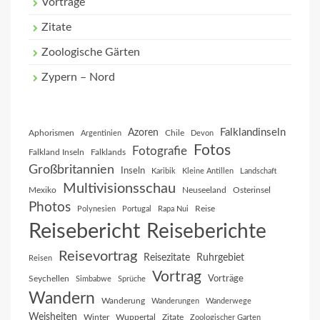
Vorträge
Zitate
Zoologische Gärten
Zypern – Nord
Falklandinseln
Azoren
Aphorismen
Chile
Argentinien
Devon
Fotos
Fotografie
Falkland Inseln
Falklands
Großbritannien
Inseln
Karibik
Kleine Antillen
Landschaft
Multivisionsschau
Mexiko
Neuseeland
Osterinsel
Photos
Reise
Polynesien
Portugal
Rapa Nui
Reisebericht
Reiseberichte
Reisevortrag
Reisezitate
Ruhrgebiet
Reisen
Vortrag
Vorträge
Seychellen
Simbabwe
Sprüche
Wandern
Wanderung
Wanderungen
Wanderwege
Weisheiten
Winter
Wuppertal
Zitate
Zoologischer Garten