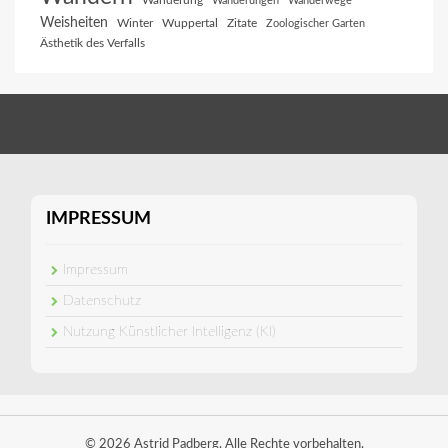
Wanderung
Wanderungen
Wanderwege
Weisheiten
Winter
Wuppertal
Zitate
Zoologischer Garten
Ästhetik des Verfalls
IMPRESSUM
Impressum
Datenschutz
Nutzung Künstlicher Intelligenz (KI)
© 2026 Astrid Padberg. Alle Rechte vorbehalten.