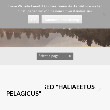
Zum
Diese Website benutzt Cookies. Wenn du die Website weiter
Inhalt
nutzt, gehen wir von deinem Einverständnis aus.
springen
Astrid Padberg
OK
Datenschutzerklärung
Reiseberichte & Fotografie
IMAGES TAGGED "HALIAEETUS
PELAGICUS"