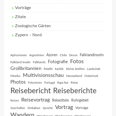
Vorträge
Zitate
Zoologische Gärten
Zypern – Nord
Falklandinseln
Azoren
Aphorismen
Chile
Argentinien
Devon
Fotos
Fotografie
Falkland Inseln
Falklands
Großbritannien
Inseln
Karibik
Kleine Antillen
Landschaft
Multivisionsschau
Mexiko
Neuseeland
Osterinsel
Photos
Reise
Polynesien
Portugal
Rapa Nui
Reisebericht
Reiseberichte
Reisevortrag
Reisezitate
Ruhrgebiet
Reisen
Vortrag
Vorträge
Seychellen
Simbabwe
Sprüche
Wandern