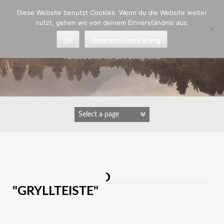
Zum
Diese Website benutzt Cookies. Wenn du die Website weiter
Inhalt
nutzt, gehen wir von deinem Einverständnis aus.
springen
Astrid Padberg
OK
Datenschutzerklärung
Reiseberichte & Fotografie
IMAGES TAGGED
"GRYLLTEISTE"