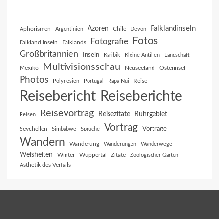
Falklandinseln
Azoren
Aphorismen
Chile
Argentinien
Devon
Fotos
Fotografie
Falkland Inseln
Falklands
Großbritannien
Inseln
Karibik
Kleine Antillen
Landschaft
Multivisionsschau
Mexiko
Neuseeland
Osterinsel
Photos
Reise
Polynesien
Portugal
Rapa Nui
Reisebericht
Reiseberichte
Reisevortrag
Reisezitate
Ruhrgebiet
Reisen
Vortrag
Vorträge
Seychellen
Simbabwe
Sprüche
Wandern
Wanderung
Wanderungen
Wanderwege
Weisheiten
Winter
Wuppertal
Zitate
Zoologischer Garten
Ästhetik des Verfalls