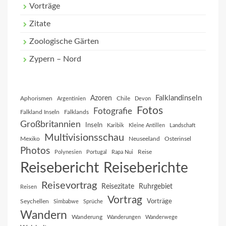
Vorträge
Zitate
Zoologische Gärten
Zypern – Nord
Falklandinseln
Azoren
Aphorismen
Chile
Argentinien
Devon
Fotos
Fotografie
Falkland Inseln
Falklands
Großbritannien
Inseln
Karibik
Kleine Antillen
Landschaft
Multivisionsschau
Mexiko
Neuseeland
Osterinsel
Photos
Reise
Polynesien
Portugal
Rapa Nui
Reisebericht
Reiseberichte
Reisevortrag
Reisezitate
Ruhrgebiet
Reisen
Vortrag
Vorträge
Seychellen
Simbabwe
Sprüche
Wandern
Wanderung
Wanderungen
Wanderwege