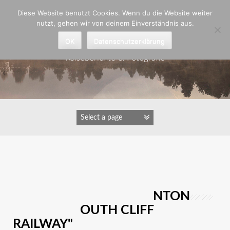
Zum
Diese Website benutzt Cookies. Wenn du die Website weiter
Inhalt
nutzt, gehen wir von deinem Einverständnis aus.
springen
Astrid Padberg
OK
Datenschutzerklärung
Reiseberichte & Fotografie
IMAGES TAGGED
"GROSSBRITANNIEN;LYNTON A
ND LYNMOUTH CLIFF R
AILWAY"