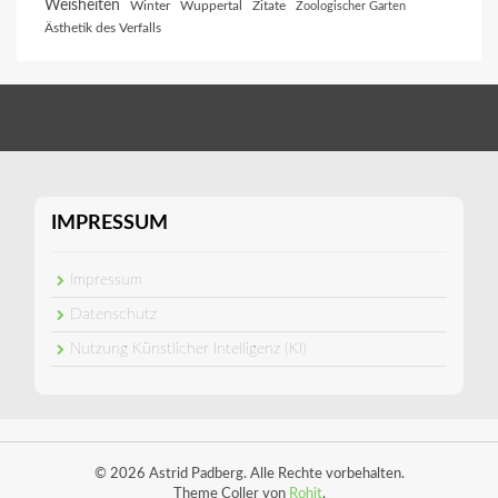
Weisheiten
Winter
Wuppertal
Zitate
Zoologischer Garten
Ästhetik des Verfalls
IMPRESSUM
Impressum
Datenschutz
Nutzung Künstlicher Intelligenz (KI)
© 2026 Astrid Padberg. Alle Rechte vorbehalten.
Theme Coller von
Rohit
.