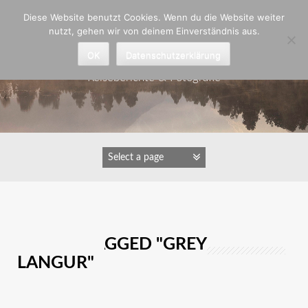
Zum
Diese Website benutzt Cookies. Wenn du die Website weiter
Inhalt
nutzt, gehen wir von deinem Einverständnis aus.
springen
Astrid Padberg
OK
Datenschutzerklärung
Reiseberichte & Fotografie
IMAGES TAGGED "GREY
LANGUR"