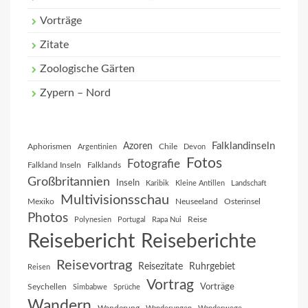
Vorträge
Zitate
Zoologische Gärten
Zypern – Nord
Falklandinseln
Azoren
Aphorismen
Chile
Argentinien
Devon
Fotos
Fotografie
Falkland Inseln
Falklands
Großbritannien
Inseln
Karibik
Kleine Antillen
Landschaft
Multivisionsschau
Mexiko
Neuseeland
Osterinsel
Photos
Reise
Polynesien
Portugal
Rapa Nui
Reisebericht
Reiseberichte
Reisevortrag
Reisezitate
Ruhrgebiet
Reisen
Vortrag
Vorträge
Seychellen
Simbabwe
Sprüche
Wandern