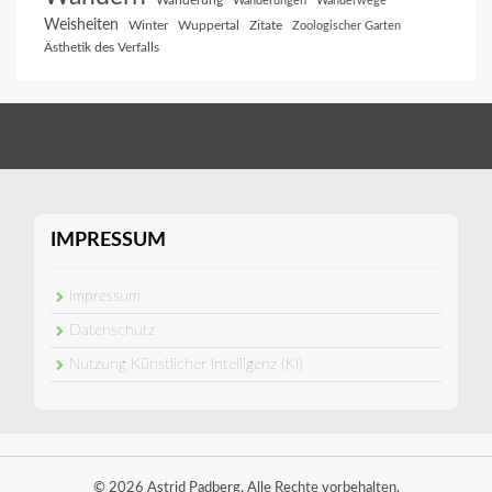
Wanderung
Wanderungen
Wanderwege
Weisheiten
Winter
Wuppertal
Zitate
Zoologischer Garten
Ästhetik des Verfalls
IMPRESSUM
Impressum
Datenschutz
Nutzung Künstlicher Intelligenz (KI)
© 2026 Astrid Padberg. Alle Rechte vorbehalten.