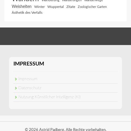
Wanderung
Wanderungen
Wanderwege
Weisheiten
Winter
Wuppertal
Zitate
Zoologischer Garten
Ästhetik des Verfalls
IMPRESSUM
Impressum
Datenschutz
Nutzung Künstlicher Intelligenz (KI)
© 2026 Astrid Padberg. Alle Rechte vorbehalten.