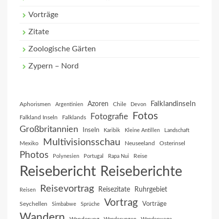
Vorträge
Zitate
Zoologische Gärten
Zypern – Nord
Falklandinseln
Azoren
Aphorismen
Chile
Argentinien
Devon
Fotos
Fotografie
Falkland Inseln
Falklands
Großbritannien
Inseln
Karibik
Kleine Antillen
Landschaft
Multivisionsschau
Mexiko
Neuseeland
Osterinsel
Photos
Reise
Polynesien
Portugal
Rapa Nui
Reisebericht
Reiseberichte
Reisevortrag
Reisezitate
Ruhrgebiet
Reisen
Vortrag
Vorträge
Seychellen
Simbabwe
Sprüche
Wandern