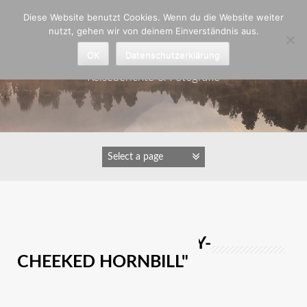
Zum
Diese Website benutzt Cookies. Wenn du die Website weiter
Inhalt
nutzt, gehen wir von deinem Einverständnis aus.
springen
Astrid Padberg
OK
Datenschutzerklärung
Reiseberichte & Fotografie
IMAGES TAGGED "GREY-
CHEEKED HORNBILL"