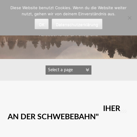
Zum
Diese Website benutzt Cookies. Wenn du die Website weiter
Inhalt
nutzt, gehen wir von deinem Einverständnis aus.
springen
Astrid Padberg
OK
Datenschutzerklärung
Reiseberichte & Fotografie
IMAGES TAGGED "GRAUREIHER
AN DER SCHWEBEBAHN"