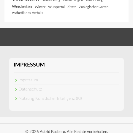
Wanderung
Wanderungen
Wanderwege
Weisheiten
Winter
Wuppertal
Zitate
Zoologischer Garten
Ästhetik des Verfalls
IMPRESSUM
Impressum
Datenschutz
Nutzung Künstlicher Intelligenz (KI)
© 2026 Astrid Padberg. Alle Rechte vorbehalten.