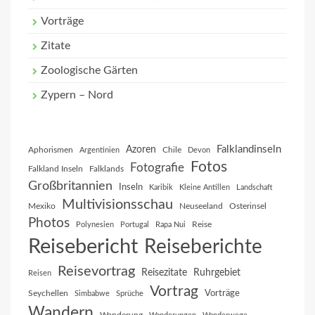
Vorträge
Zitate
Zoologische Gärten
Zypern – Nord
Falklandinseln
Azoren
Aphorismen
Chile
Argentinien
Devon
Fotos
Fotografie
Falkland Inseln
Falklands
Großbritannien
Inseln
Karibik
Kleine Antillen
Landschaft
Multivisionsschau
Mexiko
Neuseeland
Osterinsel
Photos
Reise
Polynesien
Portugal
Rapa Nui
Reisebericht
Reiseberichte
Reisevortrag
Reisezitate
Ruhrgebiet
Reisen
Vortrag
Vorträge
Seychellen
Simbabwe
Sprüche
Wandern