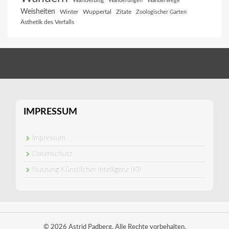
Wanderung
Wanderungen
Wanderwege
Weisheiten
Winter
Wuppertal
Zitate
Zoologischer Garten
Ästhetik des Verfalls
IMPRESSUM
Impressum
Datenschutz
Nutzung Künstlicher Intelligenz (KI)
© 2026 Astrid Padberg. Alle Rechte vorbehalten.