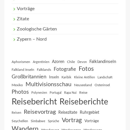
Vorträge
Zitate
Zoologische Gärten
Zypern – Nord
Falklandinseln
Azoren
Aphorismen
Chile
Argentinien
Devon
Fotos
Fotografie
Falkland Inseln
Falklands
Großbritannien
Inseln
Karibik
Kleine Antillen
Landschaft
Multivisionsschau
Mexiko
Neuseeland
Osterinsel
Photos
Reise
Polynesien
Portugal
Rapa Nui
Reisebericht
Reiseberichte
Reisevortrag
Reisezitate
Ruhrgebiet
Reisen
Vortrag
Vorträge
Seychellen
Simbabwe
Sprüche
Wandern