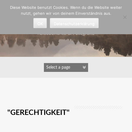
Zum
Diese Website benutzt Cookies. Wenn du die Website weiter
Inhalt
nutzt, gehen wir von deinem Einverständnis aus.
springen
Astrid Padberg
OK
Datenschutzerklärung
Reiseberichte & Fotografie
IMAGES TAGGED
"GERECHTIGKEIT"