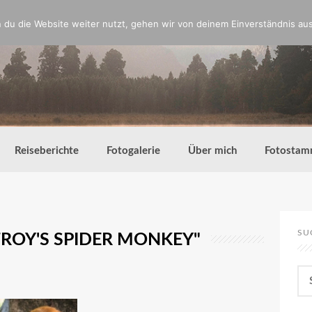
du die Website weiter nutzt, gehen wir von deinem Einverständnis aus
Reiseberichte
Fotogalerie
Über mich
Fotostam
SU
ROY'S SPIDER MONKEY"
Su
nac