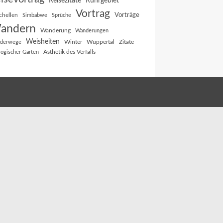
Reisezitate
Ruhrgebiet
Vortrag
Vorträge
chellen
Simbabwe
Sprüche
andern
Wanderung
Wanderungen
Weisheiten
Winter
Wuppertal
Zitate
derwege
Ästhetik des Verfalls
logischer Garten