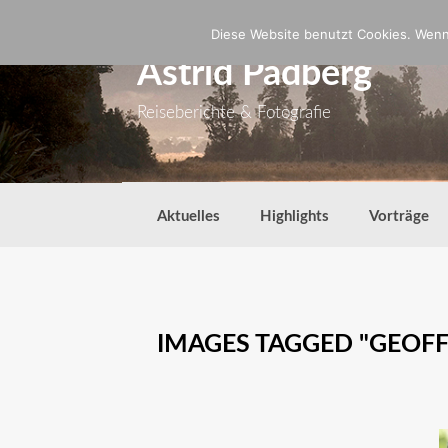
Zum
Inhalt
Diese Website benutzt Cookies. Wenn 
springen
Astrid Padberg
Reiseberichte & Fotografie
Aktuelles
Highlights
Vorträge
IMAGES TAGGED "GEOFF