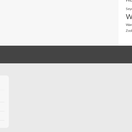
Sey
W
Wan
Zoo