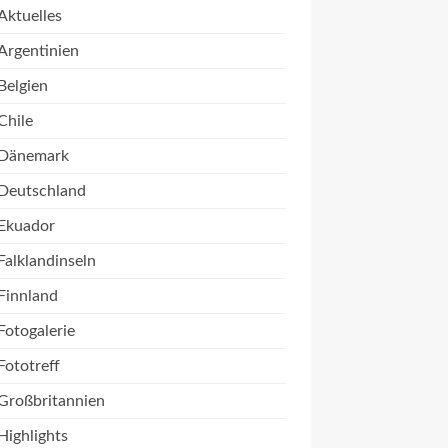
Aktuelles
Argentinien
Belgien
Chile
Dänemark
Deutschland
Ekuador
Falklandinseln
Finnland
Fotogalerie
Fototreff
Großbritannien
Highlights