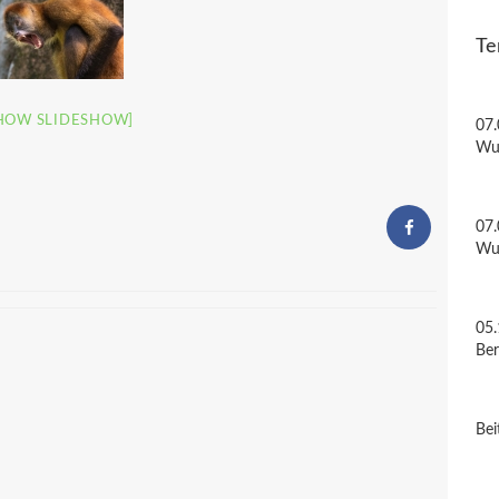
Te
HOW SLIDESHOW]
07.
Wu
07.
Wu
05.
Be
Bei