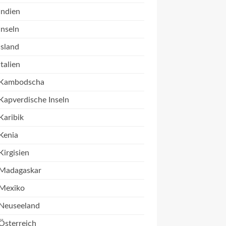
Indien
Inseln
Island
Italien
Kambodscha
Kapverdische Inseln
Karibik
Kenia
Kirgisien
Madagaskar
Mexiko
Neuseeland
Österreich