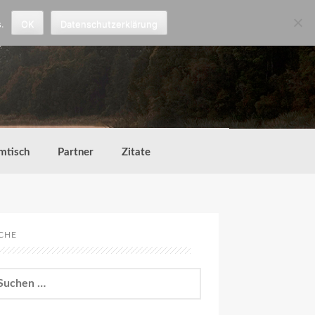
.
OK
Datenschutzerklärung
mtisch
Partner
Zitate
CHE
chen
h: