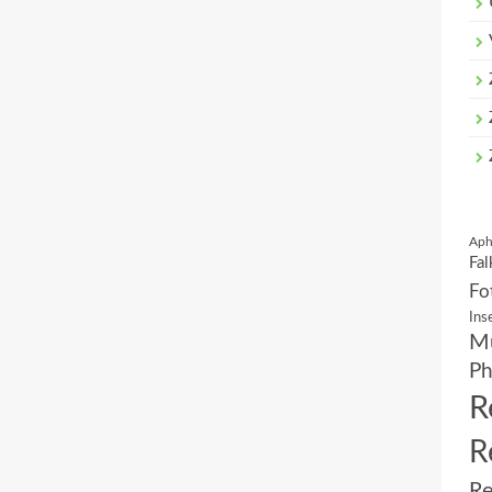
Aph
Fal
Fo
Ins
Mu
Ph
R
R
Re