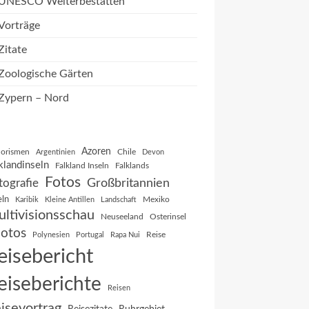
UNESCO Welterbestätten
Vorträge
Zitate
Zoologische Gärten
Zypern – Nord
Azoren
orismen
Chile
Argentinien
Devon
klandinseln
Falkland Inseln
Falklands
Fotos
Großbritannien
tografie
eln
Mexiko
Karibik
Kleine Antillen
Landschaft
ltivisionsschau
Neuseeland
Osterinsel
otos
Reise
Polynesien
Portugal
Rapa Nui
eisebericht
eiseberichte
Reisen
isevortrag