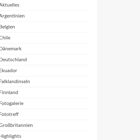
Aktuelles
Argentinien
Belgien
Chile
Dänemark
Deutschland
Ekuador
Falklandinseln
Finnland
Fotogalerie
Fototreff
Großbritannien
Highlights