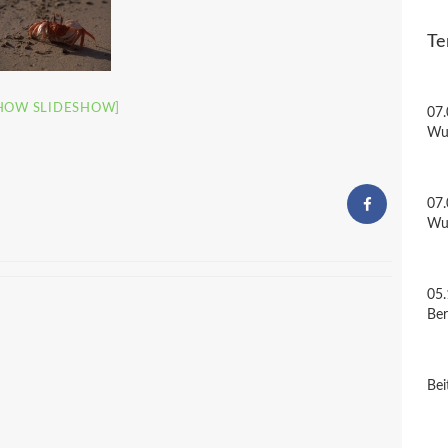
Te
HOW SLIDESHOW]
07.
Wu
07.
Wu
05.
Be
Bei