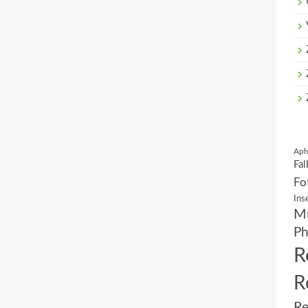
Aph
Fal
Fo
Ins
Mu
Ph
R
R
Re