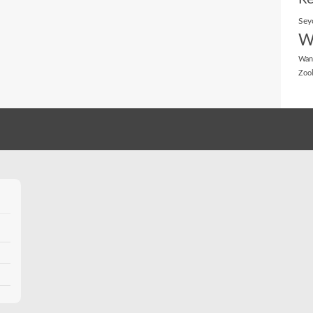
Sey
W
Wan
Zoo