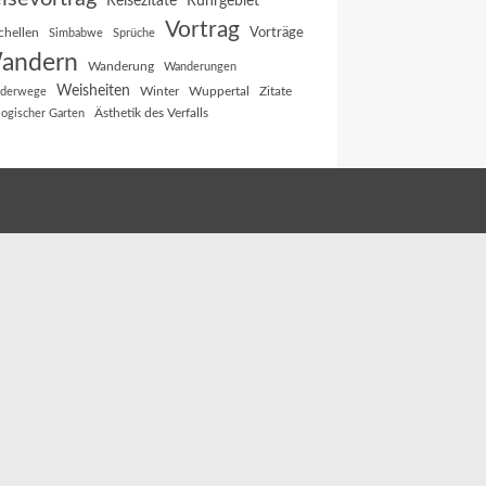
Reisezitate
Ruhrgebiet
Vortrag
Vorträge
chellen
Simbabwe
Sprüche
andern
Wanderung
Wanderungen
Weisheiten
Winter
Wuppertal
Zitate
derwege
Ästhetik des Verfalls
logischer Garten