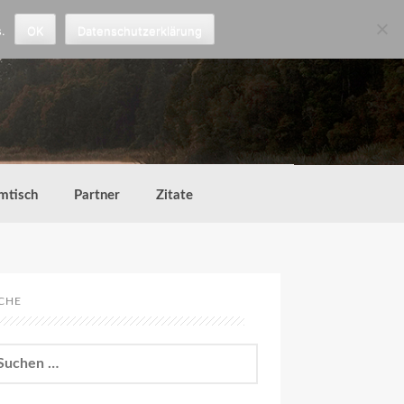
.
OK
Datenschutzerklärung
mtisch
Partner
Zitate
CHE
chen
h: