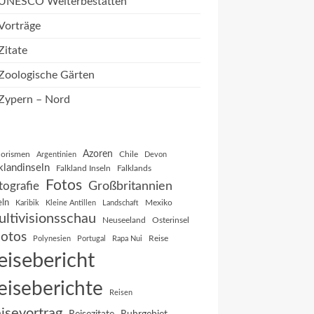
UNESCO Welterbestätten
Vorträge
Zitate
Zoologische Gärten
Zypern – Nord
Azoren
orismen
Chile
Argentinien
Devon
klandinseln
Falkland Inseln
Falklands
Fotos
Großbritannien
tografie
eln
Mexiko
Karibik
Kleine Antillen
Landschaft
ltivisionsschau
Neuseeland
Osterinsel
otos
Reise
Polynesien
Portugal
Rapa Nui
eisebericht
eiseberichte
Reisen
isevortrag