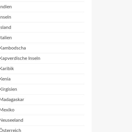
Indien
Inseln
Island
Italien
Kambodscha
Kapverdische Inseln
Karibik
Kenia
Kirgisien
Madagaskar
Mexiko
Neuseeland
Österreich