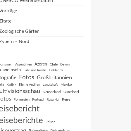
UNESCO Welterbestätten
Vorträge
Zitate
Zoologische Gärten
Zypern – Nord
Azoren
orismen
Chile
Argentinien
Devon
klandinseln
Falkland Inseln
Falklands
Fotos
Großbritannien
tografie
eln
Mexiko
Karibik
Kleine Antillen
Landschaft
ltivisionsschau
Neuseeland
Osterinsel
otos
Reise
Polynesien
Portugal
Rapa Nui
eisebericht
eiseberichte
Reisen
isevortrag