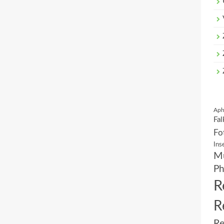
Aph
Fal
Fo
Ins
Mu
Ph
R
R
Re