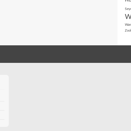
Sey
W
Wan
Zoo