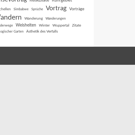
Reisezitate
Ruhrgebiet
Vortrag
Vorträge
chellen
Simbabwe
Sprüche
andern
Wanderung
Wanderungen
Weisheiten
Winter
Wuppertal
Zitate
derwege
Ästhetik des Verfalls
logischer Garten