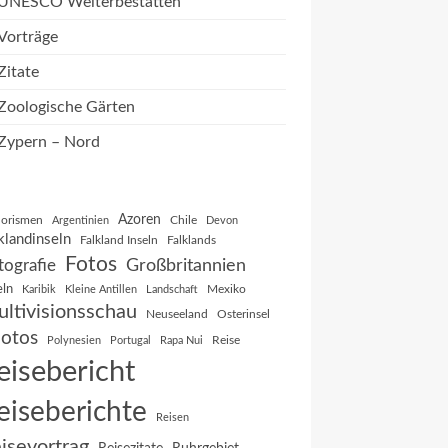
UNESCO Welterbestätten
Vorträge
Zitate
Zoologische Gärten
Zypern – Nord
Azoren
orismen
Chile
Argentinien
Devon
klandinseln
Falkland Inseln
Falklands
Fotos
Großbritannien
tografie
eln
Mexiko
Karibik
Kleine Antillen
Landschaft
ltivisionsschau
Neuseeland
Osterinsel
otos
Reise
Polynesien
Portugal
Rapa Nui
eisebericht
eiseberichte
Reisen
isevortrag