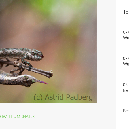
Te
07.
Wu
07.
Wu
05.
Be
Bei
HOW THUMBNAILS]