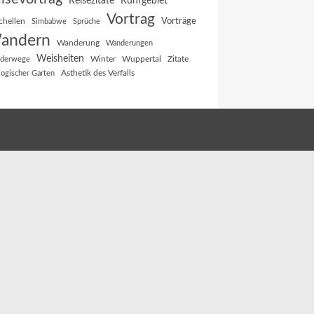
Reisezitate
Ruhrgebiet
Vortrag
Vorträge
chellen
Simbabwe
Sprüche
andern
Wanderung
Wanderungen
Weisheiten
Winter
Wuppertal
Zitate
derwege
Ästhetik des Verfalls
logischer Garten