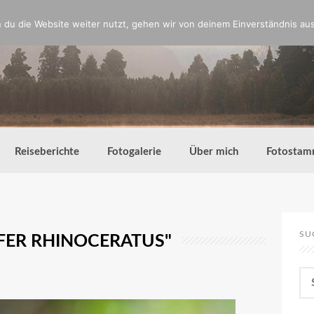
du die Website weiter nutzt, gehen wir von deinem Einverständnis aus
Reiseberichte
Fotogalerie
Über mich
Fotostam
SU
FER RHINOCERATUS"
Su
nac