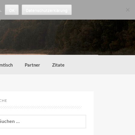
.
OK
Datenschutzerklärung
mtisch
Partner
Zitate
CHE
chen
h: