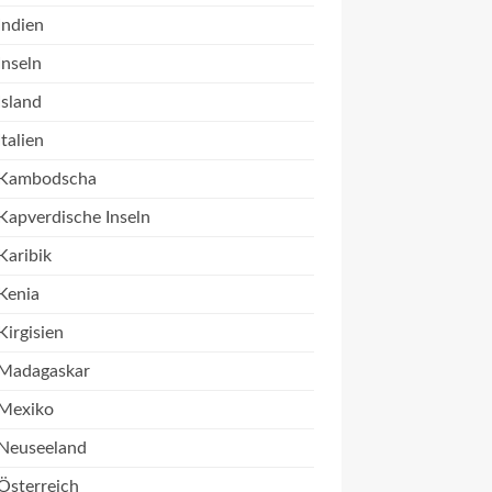
Indien
Inseln
Island
Italien
Kambodscha
Kapverdische Inseln
Karibik
Kenia
Kirgisien
Madagaskar
Mexiko
Neuseeland
Österreich