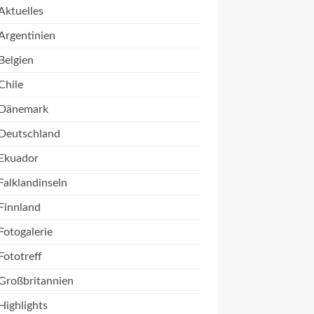
Aktuelles
Argentinien
Belgien
Chile
Dänemark
Deutschland
Ekuador
Falklandinseln
Finnland
Fotogalerie
Fototreff
Großbritannien
Highlights