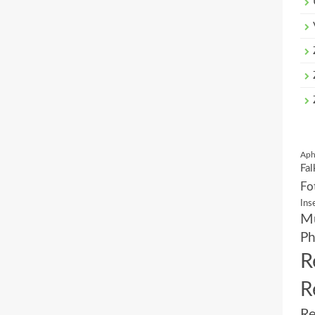
Aph
Fal
Fo
Ins
Mu
Ph
R
R
Re