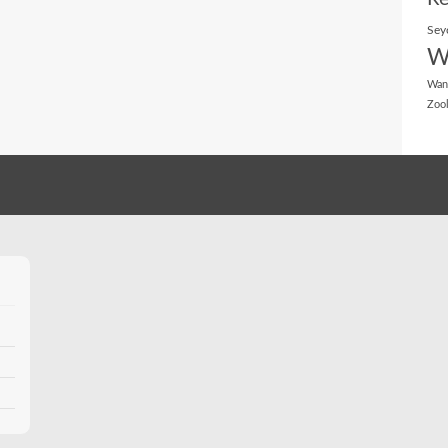
Sey
W
Wan
Zoo