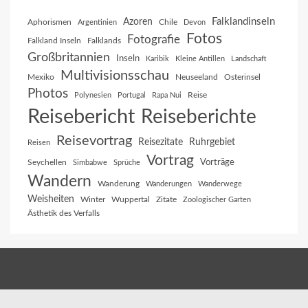
Falklandinseln
Azoren
Aphorismen
Chile
Argentinien
Devon
Fotos
Fotografie
Falkland Inseln
Falklands
Großbritannien
Inseln
Karibik
Kleine Antillen
Landschaft
Multivisionsschau
Mexiko
Neuseeland
Osterinsel
Photos
Reise
Polynesien
Portugal
Rapa Nui
Reisebericht
Reiseberichte
Reisevortrag
Reisezitate
Ruhrgebiet
Reisen
Vortrag
Vorträge
Seychellen
Simbabwe
Sprüche
Wandern
Wanderung
Wanderungen
Wanderwege
Weisheiten
Winter
Wuppertal
Zitate
Zoologischer Garten
Ästhetik des Verfalls