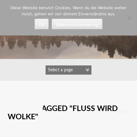
Zum
Diese Website benutzt Cookies. Wenn du die Website weiter
Inhalt
nutzt, gehen wir von deinem Einverständnis aus.
springen
Astrid Padberg
OK
Datenschutzerklärung
Reiseberichte & Fotografie
IMAGES TAGGED "FLUSS WIRD
WOLKE"