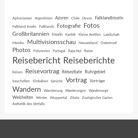
Falklandinseln
Azoren
Aphorismen
Chile
Argentinien
Devon
Fotos
Fotografie
Falkland Inseln
Falklands
Großbritannien
Inseln
Karibik
Kleine Antillen
Landschaft
Multivisionsschau
Mexiko
Neuseeland
Osterinsel
Photos
Reise
Polynesien
Portugal
Rapa Nui
Reisebericht
Reiseberichte
Reisevortrag
Reisezitate
Ruhrgebiet
Reisen
Vortrag
Vorträge
Seychellen
Simbabwe
Sprüche
Wandern
Wanderung
Wanderungen
Wanderwege
Weisheiten
Winter
Wuppertal
Zitate
Zoologischer Garten
Ästhetik des Verfalls