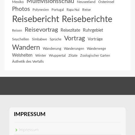
Multivisionsschau
Mexiko
Neuseeland
Osterinsel
Photos
Reise
Polynesien
Portugal
Rapa Nui
Reisebericht
Reiseberichte
Reisevortrag
Reisezitate
Ruhrgebiet
Reisen
Vortrag
Vorträge
Seychellen
Simbabwe
Sprüche
Wandern
Wanderung
Wanderungen
Wanderwege
Weisheiten
Winter
Wuppertal
Zitate
Zoologischer Garten
Ästhetik des Verfalls
IMPRESSUM
Impressum