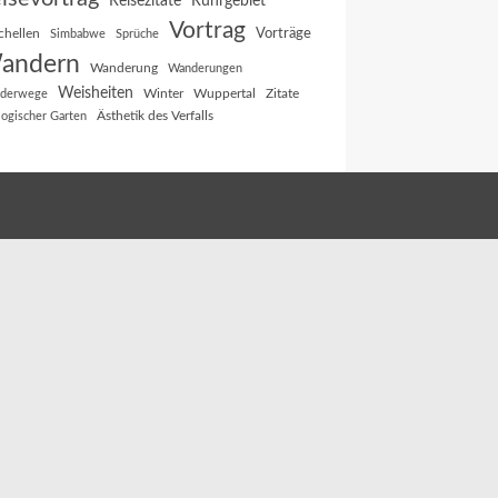
Reisezitate
Ruhrgebiet
Vortrag
Vorträge
chellen
Simbabwe
Sprüche
andern
Wanderung
Wanderungen
Weisheiten
Winter
Wuppertal
Zitate
derwege
Ästhetik des Verfalls
logischer Garten