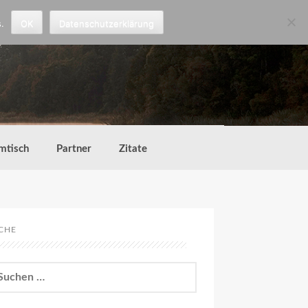
.
OK
Datenschutzerklärung
mtisch
Partner
Zitate
CHE
chen
h: