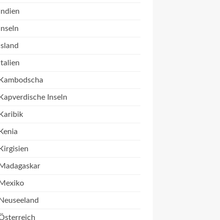
Indien
Inseln
Island
Italien
Kambodscha
Kapverdische Inseln
Karibik
Kenia
Kirgisien
Madagaskar
Mexiko
Neuseeland
Österreich