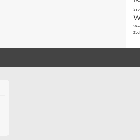
Sey
W
Wan
Zoo