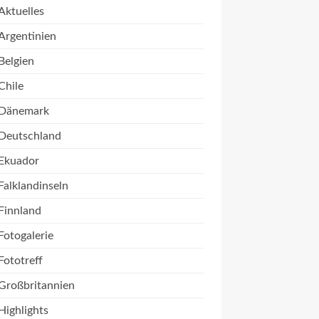
Aktuelles
Argentinien
Belgien
Chile
Dänemark
Deutschland
Ekuador
Falklandinseln
Finnland
Fotogalerie
Fototreff
Großbritannien
Highlights