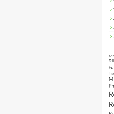
Aph
Fal
Fo
Ins
Mu
Ph
R
R
Re