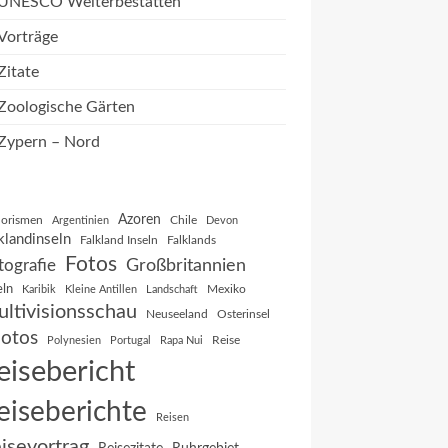
UNESCO Welterbestätten
Vorträge
Zitate
Zoologische Gärten
Zypern – Nord
Azoren
orismen
Chile
Argentinien
Devon
klandinseln
Falkland Inseln
Falklands
Fotos
Großbritannien
tografie
eln
Mexiko
Karibik
Kleine Antillen
Landschaft
ltivisionsschau
Neuseeland
Osterinsel
otos
Reise
Polynesien
Portugal
Rapa Nui
eisebericht
eiseberichte
Reisen
isevortrag