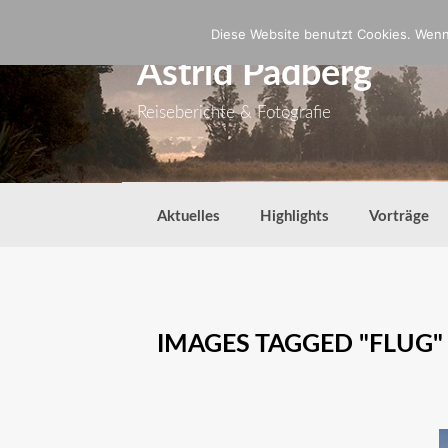
Zum
Inhalt
Diese Website benutzt Cookies. Wenn 
springen
Astrid Padberg
Reiseberichte & Fotografie
Aktuelles
Highlights
Vorträge
IMAGES TAGGED "FLUG"