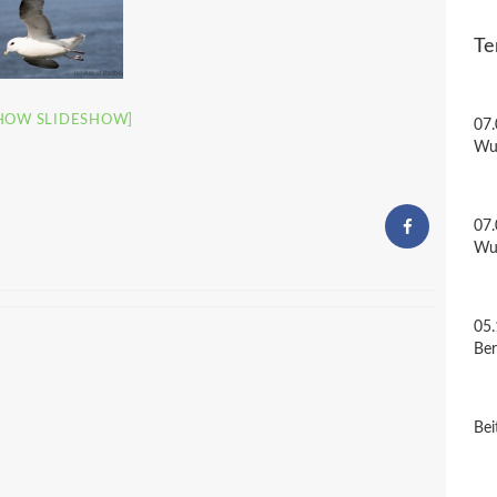
Te
HOW SLIDESHOW]
07.
Wu
07.
Wu
05.
Be
Bei