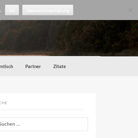
.
OK
Datenschutzerklärung
mtisch
Partner
Zitate
CHE
chen
h: