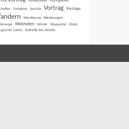
Reisezitate
Ruhrgebiet
Vortrag
Vorträge
chellen
Simbabwe
Sprüche
andern
Wanderung
Wanderungen
Weisheiten
Winter
Wuppertal
Zitate
derwege
Ästhetik des Verfalls
logischer Garten