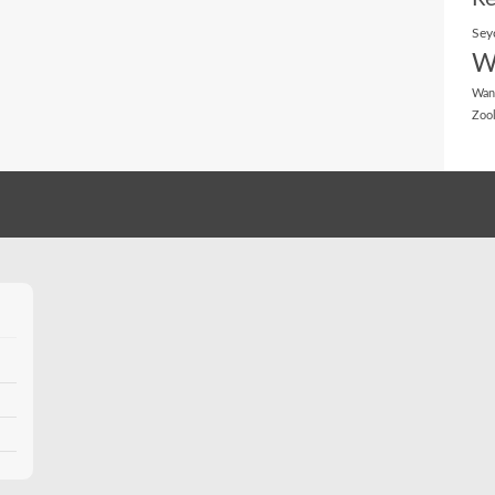
Sey
W
Wan
Zoo