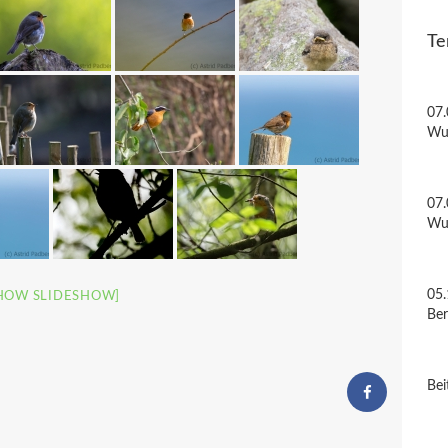
Te
07.
Wu
07.
Wu
05.
HOW SLIDESHOW]
Be
Bei