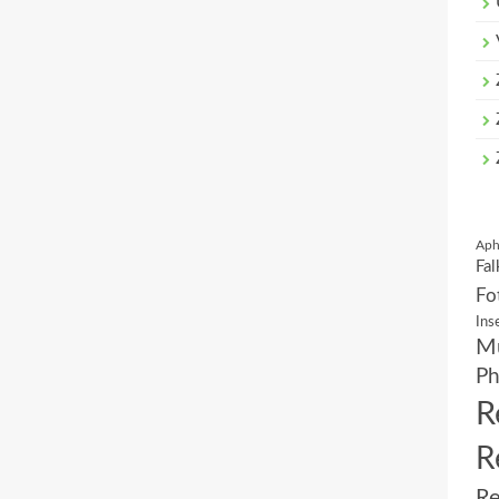
Aph
Fal
Fo
Ins
Mu
Ph
R
R
Re