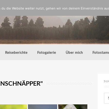
du die Website weiter nutzt, gehen wir von deinem Einverständnis aus
Reiseberichte
Fotogalerie
Über mich
Fotostam
SU
GENSCHNÄPPER"
Su
nac