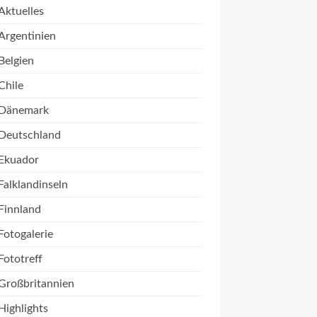
Aktuelles
Argentinien
Belgien
Chile
Dänemark
Deutschland
Ekuador
Falklandinseln
Finnland
Fotogalerie
Fototreff
Großbritannien
Highlights