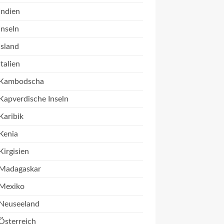
Indien
Inseln
Island
Italien
Kambodscha
Kapverdische Inseln
Karibik
Kenia
Kirgisien
Madagaskar
Mexiko
Neuseeland
Österreich