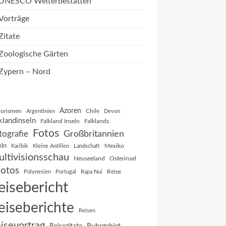
UNESCO Welterbestätten
Vorträge
Zitate
Zoologische Gärten
Zypern – Nord
Azoren
orismen
Chile
Argentinien
Devon
klandinseln
Falkland Inseln
Falklands
Fotos
Großbritannien
tografie
eln
Mexiko
Karibik
Kleine Antillen
Landschaft
ltivisionsschau
Neuseeland
Osterinsel
otos
Reise
Polynesien
Portugal
Rapa Nui
eisebericht
eiseberichte
Reisen
isevortrag