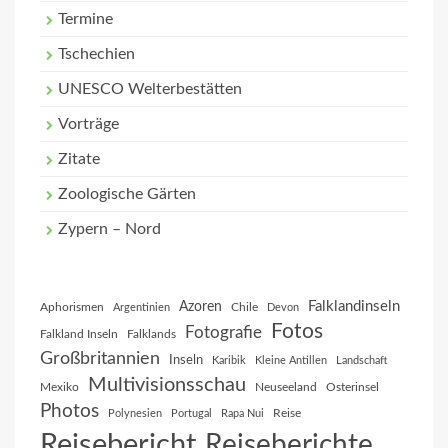
Termine
Tschechien
UNESCO Welterbestätten
Vorträge
Zitate
Zoologische Gärten
Zypern – Nord
Falklandinseln
Azoren
Aphorismen
Chile
Argentinien
Devon
Fotos
Fotografie
Falkland Inseln
Falklands
Großbritannien
Inseln
Karibik
Kleine Antillen
Landschaft
Multivisionsschau
Mexiko
Neuseeland
Osterinsel
Photos
Reise
Polynesien
Portugal
Rapa Nui
Reisebericht
Reiseberichte