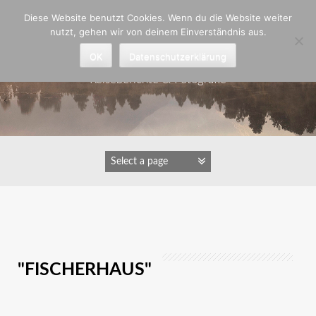
Zum
Diese Website benutzt Cookies. Wenn du die Website weiter
Inhalt
nutzt, gehen wir von deinem Einverständnis aus.
springen
Astrid Padberg
OK
Datenschutzerklärung
Reiseberichte & Fotografie
IMAGES TAGGED
"FISCHERHAUS"