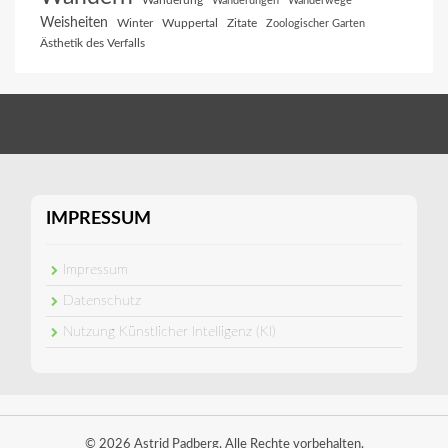
Wanderung
Wanderungen
Wanderwege
Weisheiten
Winter
Wuppertal
Zitate
Zoologischer Garten
Ästhetik des Verfalls
IMPRESSUM
Impressum
Datenschutz
Nutzung Künstlicher Intelligenz (KI)
© 2026 Astrid Padberg. Alle Rechte vorbehalten.