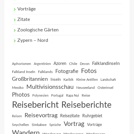
Vorträge
Zitate
Zoologische Gärten
Zypern – Nord
Falklandinseln
Azoren
Aphorismen
Chile
Argentinien
Devon
Fotos
Fotografie
Falkland Inseln
Falklands
Großbritannien
Inseln
Karibik
Kleine Antillen
Landschaft
Multivisionsschau
Mexiko
Neuseeland
Osterinsel
Photos
Reise
Polynesien
Portugal
Rapa Nui
Reisebericht
Reiseberichte
Reisevortrag
Reisezitate
Ruhrgebiet
Reisen
Vortrag
Vorträge
Seychellen
Simbabwe
Sprüche
Wandern