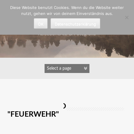
Zum
Diese Website benutzt Cookies. Wenn du die Website weiter
Inhalt
nutzt, gehen wir von deinem Einverständnis aus.
springen
Astrid Padberg
OK
Datenschutzerklärung
Reiseberichte & Fotografie
IMAGES TAGGED
"FEUERWEHR"