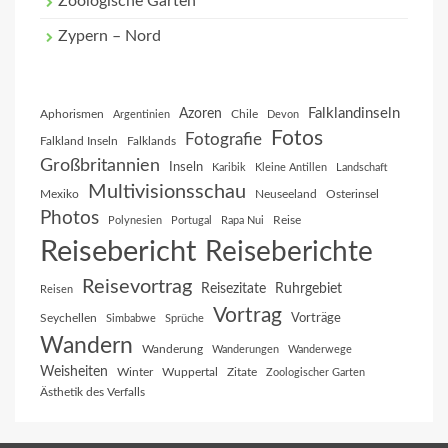
Zoologische Gärten
Zypern – Nord
Falklandinseln
Azoren
Aphorismen
Chile
Argentinien
Devon
Fotos
Fotografie
Falkland Inseln
Falklands
Großbritannien
Inseln
Karibik
Kleine Antillen
Landschaft
Multivisionsschau
Mexiko
Neuseeland
Osterinsel
Photos
Reise
Polynesien
Portugal
Rapa Nui
Reisebericht
Reiseberichte
Reisevortrag
Reisezitate
Ruhrgebiet
Reisen
Vortrag
Vorträge
Seychellen
Simbabwe
Sprüche
Wandern
Wanderung
Wanderungen
Wanderwege
Weisheiten
Winter
Wuppertal
Zitate
Zoologischer Garten
Ästhetik des Verfalls