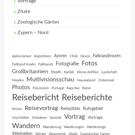
Vorträge
Zitate
Zoologische Gärten
Zypern – Nord
Falklandinseln
Azoren
Aphorismen
Chile
Argentinien
Devon
Fotos
Fotografie
Falkland Inseln
Falklands
Großbritannien
Inseln
Karibik
Kleine Antillen
Landschaft
Multivisionsschau
Mexiko
Neuseeland
Osterinsel
Photos
Reise
Polynesien
Portugal
Rapa Nui
Reisebericht
Reiseberichte
Reisevortrag
Reisezitate
Ruhrgebiet
Reisen
Vortrag
Vorträge
Seychellen
Simbabwe
Sprüche
Wandern
Wanderung
Wanderungen
Wanderwege
Weisheiten
Winter
Wuppertal
Zitate
Zoologischer Garten