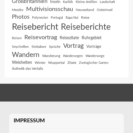
Großbritannien
Inseln
Karibik
Kleine Antillen
Landschaft
Multivisionsschau
Mexiko
Neuseeland
Osterinsel
Photos
Reise
Polynesien
Portugal
Rapa Nui
Reisebericht
Reiseberichte
Reisevortrag
Reisezitate
Ruhrgebiet
Reisen
Vortrag
Vorträge
Seychellen
Simbabwe
Sprüche
Wandern
Wanderung
Wanderungen
Wanderwege
Weisheiten
Winter
Wuppertal
Zitate
Zoologischer Garten
Ästhetik des Verfalls
IMPRESSUM