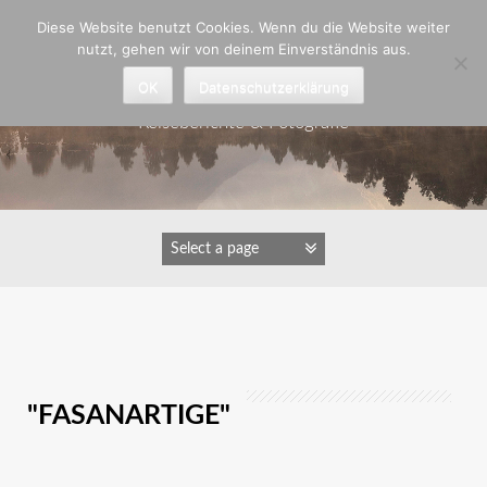
Zum
Diese Website benutzt Cookies. Wenn du die Website weiter
Inhalt
nutzt, gehen wir von deinem Einverständnis aus.
springen
Astrid Padberg
OK
Datenschutzerklärung
Reiseberichte & Fotografie
IMAGES TAGGED
"FASANARTIGE"