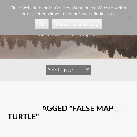
Zum
Diese Website benutzt Cookies. Wenn du die Website weiter
Inhalt
nutzt, gehen wir von deinem Einverständnis aus.
springen
Astrid Padberg
OK
Datenschutzerklärung
Reiseberichte & Fotografie
IMAGES TAGGED "FALSE MAP
TURTLE"