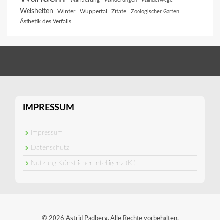
Wanderung
Wanderungen
Wanderwege
Weisheiten
Winter
Wuppertal
Zitate
Zoologischer Garten
Ästhetik des Verfalls
IMPRESSUM
Impressum
Datenschutz
Nutzung Künstlicher Intelligenz (KI)
© 2026 Astrid Padberg. Alle Rechte vorbehalten.