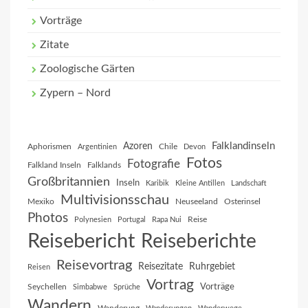
Vorträge
Zitate
Zoologische Gärten
Zypern – Nord
Falklandinseln
Azoren
Aphorismen
Chile
Argentinien
Devon
Fotos
Fotografie
Falkland Inseln
Falklands
Großbritannien
Inseln
Karibik
Kleine Antillen
Landschaft
Multivisionsschau
Mexiko
Neuseeland
Osterinsel
Photos
Reise
Polynesien
Portugal
Rapa Nui
Reisebericht
Reiseberichte
Reisevortrag
Reisezitate
Ruhrgebiet
Reisen
Vortrag
Vorträge
Seychellen
Simbabwe
Sprüche
Wandern