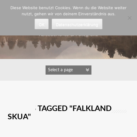
Zum
Diese Website benutzt Cookies. Wenn du die Website weiter
Inhalt
nutzt, gehen wir von deinem Einverständnis aus.
springen
Astrid Padberg
OK
Datenschutzerklärung
Reiseberichte & Fotografie
IMAGES TAGGED "FALKLAND
SKUA"