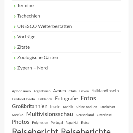
Termine
Tschechien
UNESCO Welterbestätten
Vorträge
Zitate
Zoologische Gärten
Zypern – Nord
Falklandinseln
Azoren
Aphorismen
Chile
Argentinien
Devon
Fotos
Fotografie
Falkland Inseln
Falklands
Großbritannien
Inseln
Karibik
Kleine Antillen
Landschaft
Multivisionsschau
Mexiko
Neuseeland
Osterinsel
Photos
Reise
Polynesien
Portugal
Rapa Nui
Reisebericht
Reiseberichte