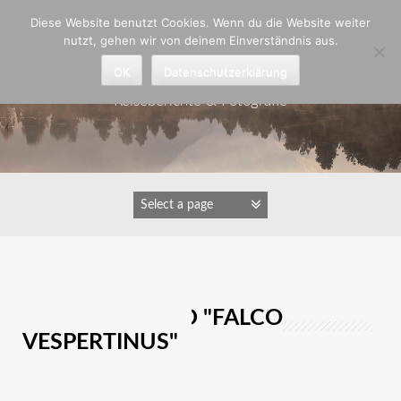
Zum
Diese Website benutzt Cookies. Wenn du die Website weiter
Inhalt
nutzt, gehen wir von deinem Einverständnis aus.
springen
Astrid Padberg
OK
Datenschutzerklärung
Reiseberichte & Fotografie
IMAGES TAGGED "FALCO
VESPERTINUS"