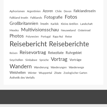
Falklandinseln
Azoren
Aphorismen
Chile
Argentinien
Devon
Fotos
Fotografie
Falkland Inseln
Falklands
Großbritannien
Inseln
Karibik
Kleine Antillen
Landschaft
Multivisionsschau
Mexiko
Neuseeland
Osterinsel
Photos
Reise
Polynesien
Portugal
Rapa Nui
Reisebericht
Reiseberichte
Reisevortrag
Reisezitate
Ruhrgebiet
Reisen
Vortrag
Vorträge
Seychellen
Simbabwe
Sprüche
Wandern
Wanderung
Wanderungen
Wanderwege
Weisheiten
Winter
Wuppertal
Zitate
Zoologischer Garten
Ästhetik des Verfalls