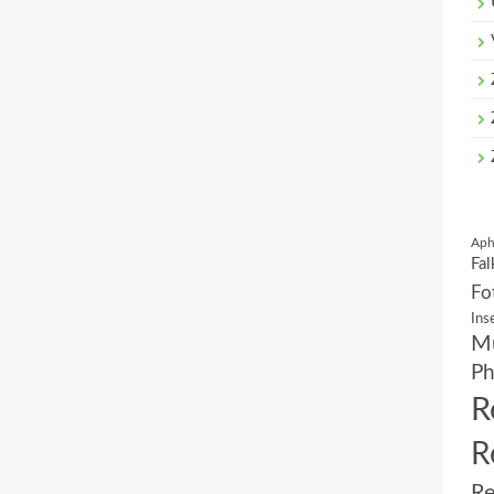
Aph
Fal
Fo
Ins
Mu
Ph
R
R
Re