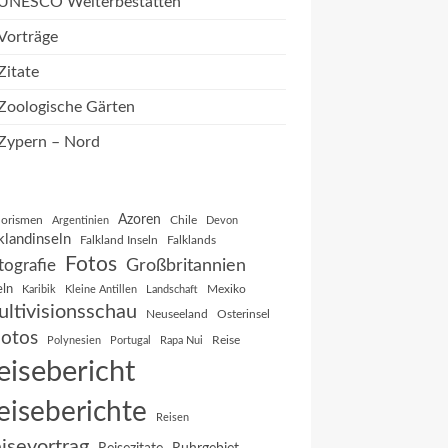
UNESCO Welterbestätten
Vorträge
Zitate
Zoologische Gärten
Zypern – Nord
Azoren
orismen
Chile
Argentinien
Devon
klandinseln
Falkland Inseln
Falklands
Fotos
Großbritannien
tografie
eln
Mexiko
Karibik
Kleine Antillen
Landschaft
ltivisionsschau
Neuseeland
Osterinsel
otos
Reise
Polynesien
Portugal
Rapa Nui
eisebericht
eiseberichte
Reisen
isevortrag