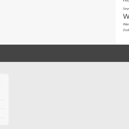
Sey
W
Wan
Zoo