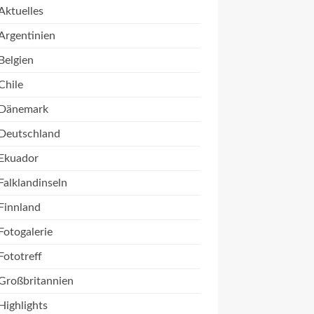
Aktuelles
Argentinien
Belgien
Chile
Dänemark
Deutschland
Ekuador
Falklandinseln
Finnland
Fotogalerie
Fototreff
Großbritannien
Highlights