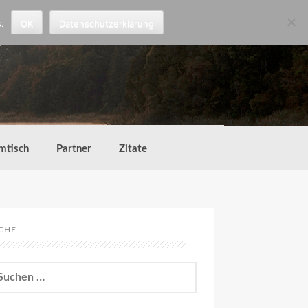
.
OK
Datenschutzerklärung
mtisch
Partner
Zitate
CHE
chen
h: