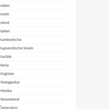
Indien
Inseln
Island
Italien
Kambodscha
Kapverdische Inseln
Karibik
Kenia
Kirgisien
Madagaskar
Mexiko
Neuseeland
Österreich