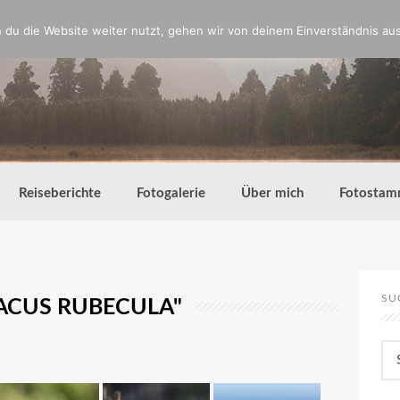
du die Website weiter nutzt, gehen wir von deinem Einverständnis aus
Reiseberichte
Fotogalerie
Über mich
Fotostam
SU
HACUS RUBECULA"
Su
nac