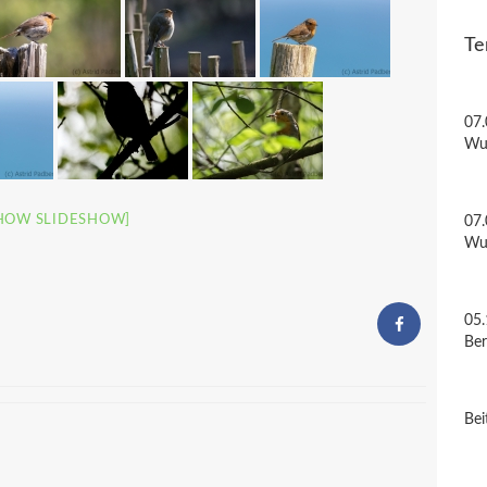
Te
07.
Wu
HOW SLIDESHOW]
07.
Wu
05.
Be
Bei