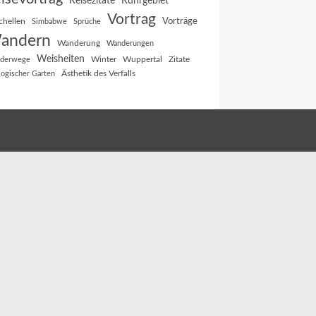
Reisezitate
Ruhrgebiet
Vortrag
Vorträge
chellen
Simbabwe
Sprüche
andern
Wanderung
Wanderungen
Weisheiten
Winter
Wuppertal
Zitate
derwege
Ästhetik des Verfalls
logischer Garten