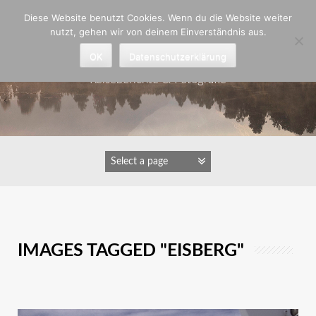
Zum
Diese Website benutzt Cookies. Wenn du die Website weiter
Inhalt
nutzt, gehen wir von deinem Einverständnis aus.
springen
Astrid Padberg
OK
Datenschutzerklärung
Reiseberichte & Fotografie
IMAGES TAGGED "EISBERG"