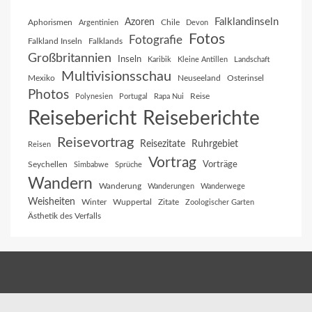
Falklandinseln
Azoren
Aphorismen
Chile
Argentinien
Devon
Fotos
Fotografie
Falkland Inseln
Falklands
Großbritannien
Inseln
Karibik
Kleine Antillen
Landschaft
Multivisionsschau
Mexiko
Neuseeland
Osterinsel
Photos
Reise
Polynesien
Portugal
Rapa Nui
Reisebericht
Reiseberichte
Reisevortrag
Reisezitate
Ruhrgebiet
Reisen
Vortrag
Vorträge
Seychellen
Simbabwe
Sprüche
Wandern
Wanderung
Wanderungen
Wanderwege
Weisheiten
Winter
Wuppertal
Zitate
Zoologischer Garten
Ästhetik des Verfalls