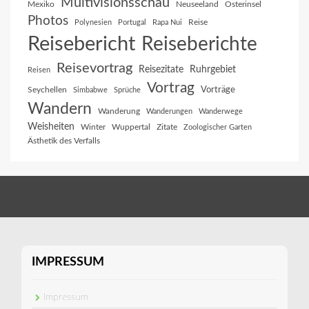
Multivisionsschau
Mexiko
Neuseeland
Osterinsel
Photos
Reise
Polynesien
Portugal
Rapa Nui
Reisebericht
Reiseberichte
Reisevortrag
Reisezitate
Ruhrgebiet
Reisen
Vortrag
Vorträge
Seychellen
Simbabwe
Sprüche
Wandern
Wanderung
Wanderungen
Wanderwege
Weisheiten
Winter
Wuppertal
Zitate
Zoologischer Garten
Ästhetik des Verfalls
IMPRESSUM
Impressum