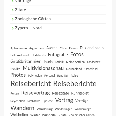
Vorträge
Zitate
Zoologische Gärten
Zypern – Nord
Falklandinseln
Azoren
Aphorismen
Chile
Argentinien
Devon
Fotos
Fotografie
Falkland Inseln
Falklands
Großbritannien
Inseln
Karibik
Kleine Antillen
Landschaft
Multivisionsschau
Mexiko
Neuseeland
Osterinsel
Photos
Reise
Polynesien
Portugal
Rapa Nui
Reisebericht
Reiseberichte
Reisevortrag
Reisezitate
Ruhrgebiet
Reisen
Vortrag
Vorträge
Seychellen
Simbabwe
Sprüche
Wandern
Wanderung
Wanderungen
Wanderwege
Weisheiten
Winter
Wuppertal
Zitate
Zoologischer Garten